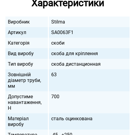
Характеристики
Виробник
Stilma
Артикул
SA0063F1
Категорія
скоби
Вид виробу
скоба для кріплення
Тип виробу
скоба дистанционная
Зовнішній
63
діаметр труби,
мм
Допустиме
700
навантаження,
H
Матеріал
сталь оцинкована
виробу
Температура
-45...+250