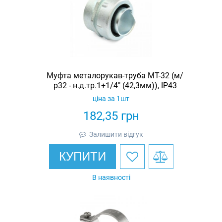
Муфта металорукав-труба МТ-32 (м/
р32 - н.д.тр.1+1/4" (42,3мм)), IP43
ціна за 1шт
182,35
грн
Залишити відгук
КУПИТИ
В наявності