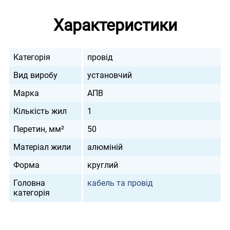
Характеристики
Категорія
провід
Вид виробу
установчий
Марка
АПВ
Кількість жил
1
Перетин, мм²
50
Матеріал жили
алюміній
Форма
круглий
Головна
кабель та провід
категорія