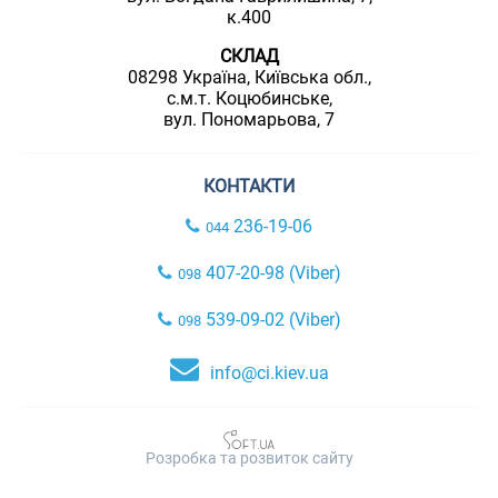
к.400
СКЛАД
08298 Україна, Київська обл.,
с.м.т. Коцюбинське,
вул. Пономарьова, 7
КОНТАКТИ
236-19-06
044
407-20-98 (Viber)
098
539-09-02 (Viber)
098
info@ci.kiev.ua
Розробка та розвиток сайту