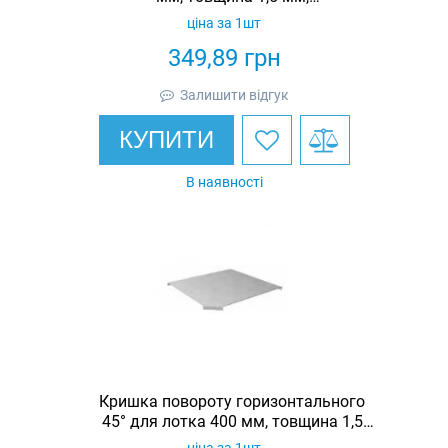
гарячеоцинкована, Eurotray
ціна за 1шт
349,89
грн
Залишити відгук
КУПИТИ
В наявності
Кришка повороту горизонтального
45° для лотка 400 мм, товщина 1,5
мм, гарячеоцинкована, Eurotray
ціна за 1шт