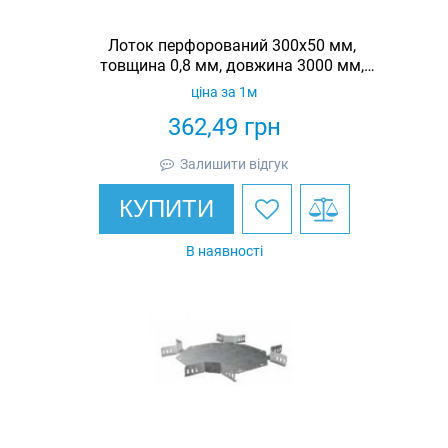
Лоток перфорований 300х50 мм,
товщина 0,8 мм, довжина 3000 мм,
гарячеоцинкований, Eurotray
ціна за 1м
362,49
грн
Залишити відгук
КУПИТИ
В наявності