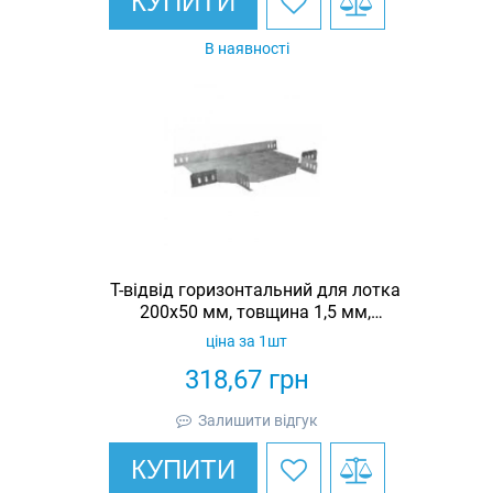
КУПИТИ
В наявності
Т-відвід горизонтальний для лотка
200х50 мм, товщина 1,5 мм,
гарячеоцинкований, Eurotray
ціна за 1шт
318,67
грн
Залишити відгук
КУПИТИ