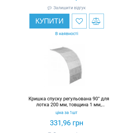
Залишити відгук
КУПИТИ
В наявності
Кришка спуску регульована 90° для
лотка 200 мм, товщина 1 мм,
гарячеоцинкована, Eurotray
ціна за 1шт
331,96
грн