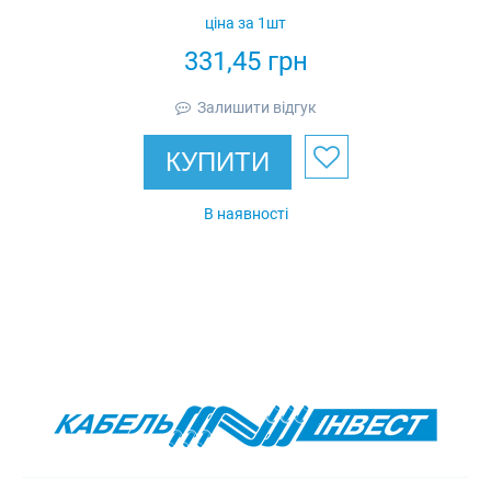
в комплекті з
ціна за 1шт
кришкою IEK
331,45
грн
Залишити відгук
КУПИТИ
В наявності