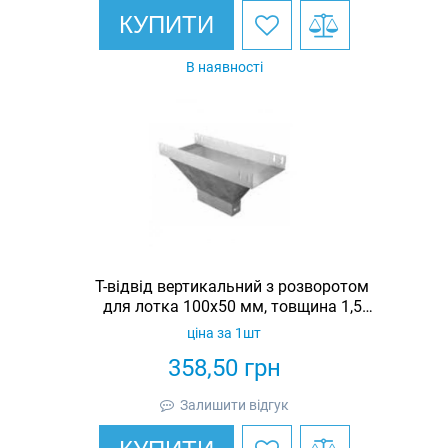
КУПИТИ
В наявності
Т-відвід вертикальний з розворотом
для лотка 100х50 мм, товщина 1,5
мм, гарячеоцинкований, Eurotray
ціна за 1шт
358,50
грн
Залишити відгук