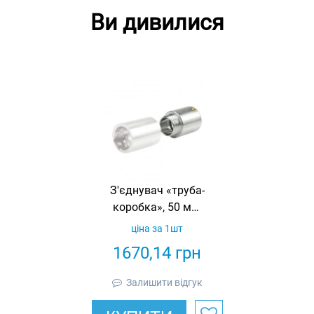
Ви дивилися
З'єднувач «труба-
коробка», 50 мм,
нержавіюча
ціна за 1шт
сталь, IP67
1670,14
грн
Залишити відгук