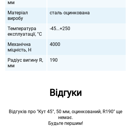
мм
Матеріал
сталь оцинкована
виробу
Температура
-45...+250
експлуатації, °С
Механічна
4000
міцність, Н
Радіус вигину R,
190
мм
Відгуки
Відгуків про "Кут 45°, 50 мм, оцинкований, R190" ще
немає.
Будьте першим!