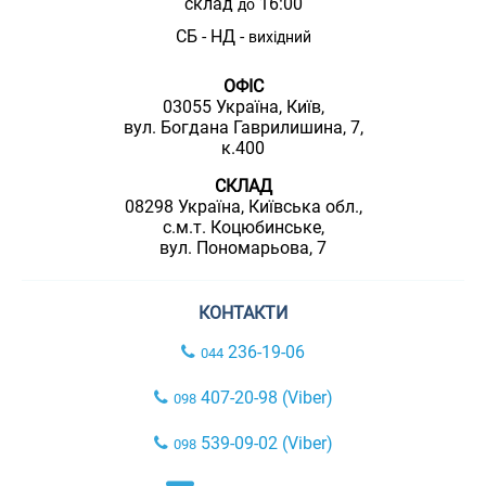
склад
16:00
до
СБ - НД -
вихідний
ОФІС
03055 Україна, Київ,
вул. Богдана Гаврилишина, 7,
к.400
СКЛАД
08298 Україна, Київська обл.,
с.м.т. Коцюбинське,
вул. Пономарьова, 7
КОНТАКТИ
236-19-06
044
407-20-98 (Viber)
098
539-09-02 (Viber)
098