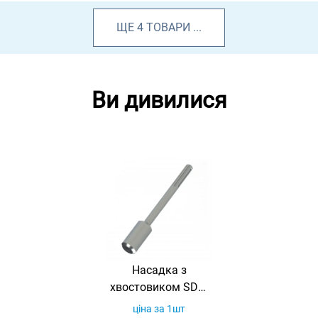
ЩЕ
4
ТОВАРИ
...
Ви дивилися
Насадка з
хвостовиком SDS-
Max E20/6
ціна за 1шт