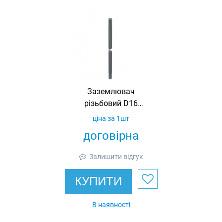
Заземлювач
різьбовий D16
L4500 E16/45
ціна за 1шт
договірна
Залишити відгук
КУПИТИ
В наявності