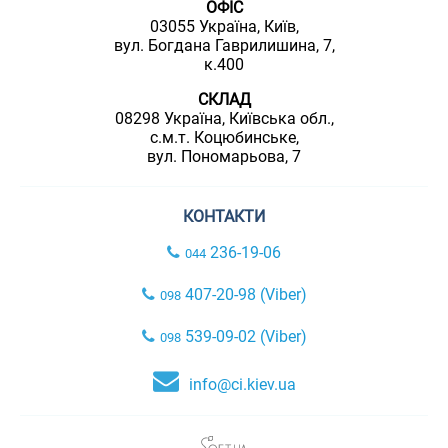
ОФІС
03055 Україна, Київ,
вул. Богдана Гаврилишина, 7,
к.400
СКЛАД
08298 Україна, Київська обл.,
с.м.т. Коцюбинське,
вул. Пономарьова, 7
КОНТАКТИ
236-19-06
044
407-20-98 (Viber)
098
539-09-02 (Viber)
098
info@ci.kiev.ua