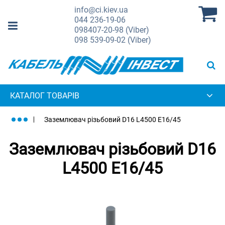
info@ci.kiev.ua
044
236-19-06
098
407-20-98 (Viber)
098
539-09-02 (Viber)
КАТАЛОГ ТОВАРІВ
Заземлювач різьбовий D16 L4500 E16/45
Заземлювач різьбовий D16
L4500 E16/45