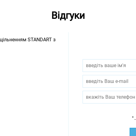
Відгуки
 ущільненням STANDART з
*
-