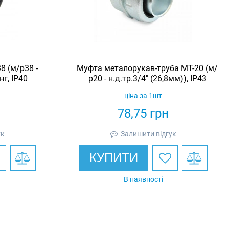
8 (м/р38 -
Муфта металорукав-труба МТ-20 (м/
г, IP40
р20 - н.д.тр.3/4" (26,8мм)), IP43
ціна за 1шт
78,75
грн
ук
Залишити відгук
КУПИТИ
В наявності