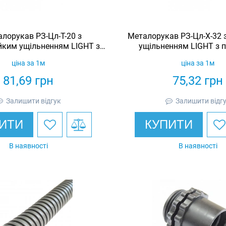
лорукав РЗ-Цл-Т-20 з
Металорукав РЗ-Цл-Х-32 
йким ущільненням LIGHT з
ущільненням LIGHT з 
отяжкою (бухта 50м)
(бухта 25м)
ціна за 1м
ціна за 1м
81,69
грн
75,32
грн
Залишити відгук
Залишити відг
ИТИ
КУПИТИ
В наявності
В наявності