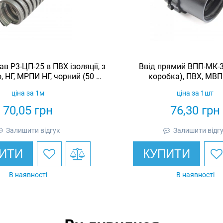
в Р3-ЦП-25 в ПВХ ізоляції, з
Ввід прямий ВПП-МК-3
 НГ, МРПИ НГ, чорний (50 м/
коробка), ПВХ, МВПн
уп.)
ціна за 1м
ціна за 1шт
70,05
грн
76,30
грн
Залишити відгук
Залишити відг
ИТИ
КУПИТИ
В наявності
В наявності