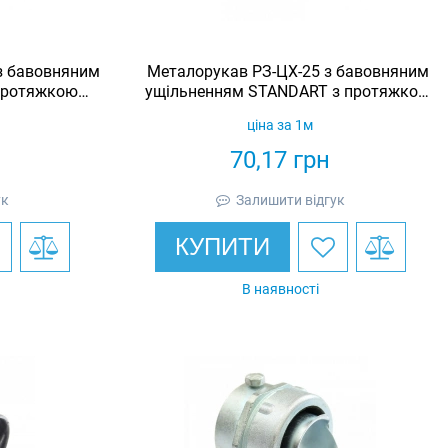
з бавовняним
Металорукав РЗ-ЦХ-25 з бавовняним
протяжкою
ущільненням STANDART з протяжкою
(бухта 25м)
ціна за 1м
70,17
грн
ук
Залишити відгук
КУПИТИ
В наявності