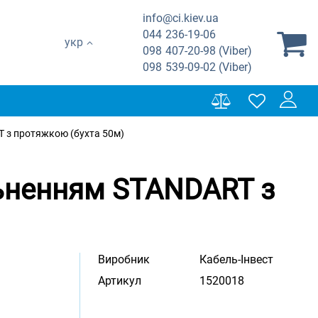
info@ci.kiev.ua
044
236-19-06
укр
098
407-20-98 (Viber)
098
539-09-02 (Viber)
T з протяжкою (бухта 50м)
льненням STANDART з
Виробник
Кабель-Інвест
Артикул
1520018