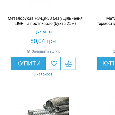
Металорукав РЗ-Цл-38 без ущільнення
Мета
LIGHT з протяжкою (бухта 25м)
термості
пр
ціна за 1м
80,04
грн
Залишити відгук
КУПИТИ
КУП
В наявності