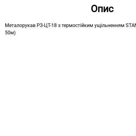
Опис
Металорукав РЗ-ЦТ-18 з термостійким ущільненням STA
50м)