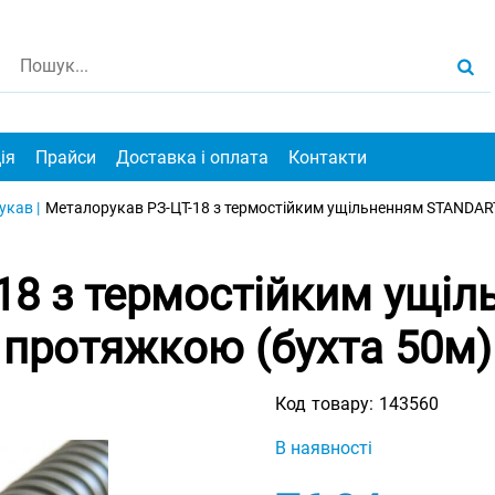
ія
Прайси
Доставка і оплата
Контакти
кав |
Металорукав РЗ-ЦТ-18 з термостійким ущільненням STANDAR
18 з термостійким ущі
протяжкою (бухта 50м)
Код товару:
143560
В наявності