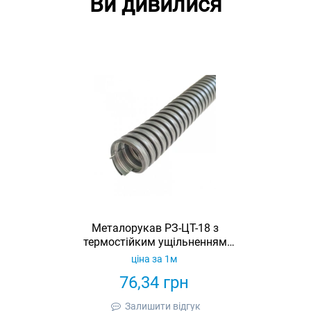
Ви дивилися
Металорукав РЗ-ЦТ-18 з
термостійким ущільненням
STANDART з протяжкою (бухта
ціна за 1м
50м)
76,34
грн
Залишити відгук