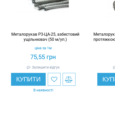
Металорукав Р3-ЦА-25, азбестовий
Металорука
ущільнювач (50 м/уп.)
протяжкою,
ціна за 1м
75,55
грн
Залишити відгук
КУПИТИ
КУП
В наявності