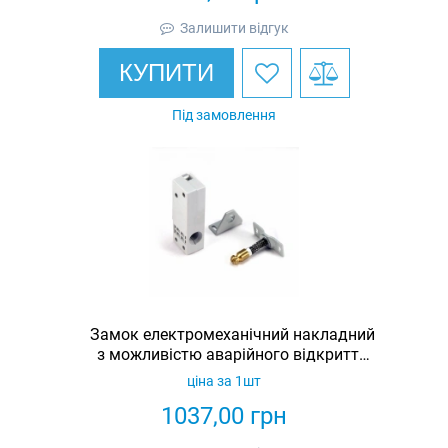
Залишити відгук
КУПИТИ
Під замовлення
Замок електромеханічний накладний
з можливістю аварійного відкриття
Promix-SM420.10
ціна за 1шт
1037,00
грн