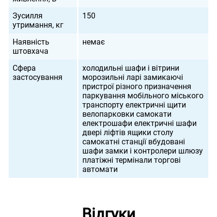
Зусилля
150
утримання, кг
Наявність
немає
штовхача
Сфера
холодильні шафи і вітрини
застосування
морозильні ларі замикаючі
пристрої різного призначення
паркування мобільного міського
транспорту електричні щити
велопарковки самокати
електрошафи електричні шафи
двері ліфтів ящики столу
самокатні станції вбудовані
шафи замки і контролери шлюзу
платіжні термінали торгові
автомати
Відгуки