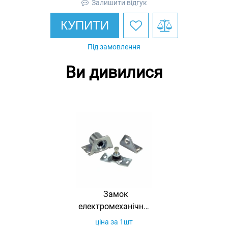
Залишити відгук
КУПИТИ
Під замовлення
Ви дивилися
Замок
електромеханічний
накладний Promix-
ціна за 1шт