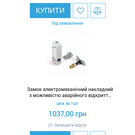
КУПИТИ
Під замовлення
Замок електромеханічний накладний
з можливістю аварійного відкриття
Promix-SM420.10
ціна за 1шт
1037,00
грн
Залишити відгук