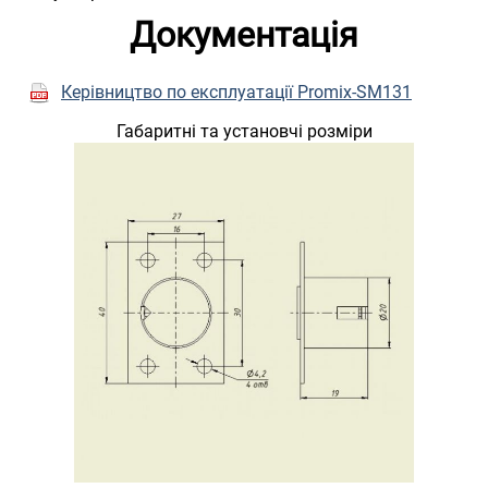
Документація
Керівництво по експлуатації Promix-SM131
Габаритні та установчі розміри