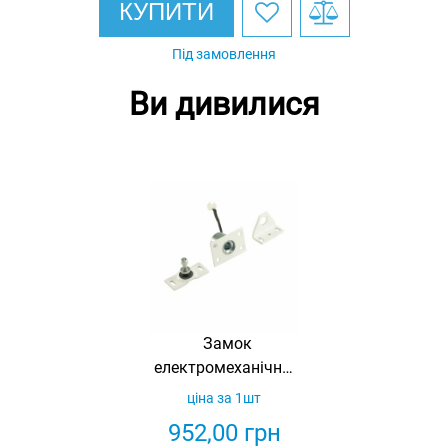
КУПИТИ
Під замовлення
Ви дивилися
Замок
електромеханічний
врізний Promix-
ціна за 1шт
SM131.11-00
952,00
грн