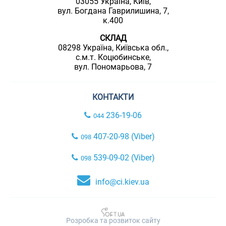
03055 Україна, Київ,
вул. Богдана Гаврилишина, 7,
к.400
СКЛАД
08298 Україна, Київська обл.,
с.м.т. Коцюбинське,
вул. Пономарьова, 7
КОНТАКТИ
236-19-06
044
407-20-98 (Viber)
098
539-09-02 (Viber)
098
info@ci.kiev.ua
Розробка та розвиток сайту