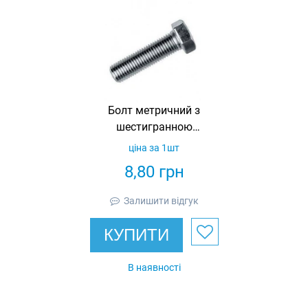
Болт метричний з
шестигранною
головкою DIN 933,
ціна за 1шт
М8х65 (4120865)
8,80
грн
Залишити відгук
КУПИТИ
В наявності