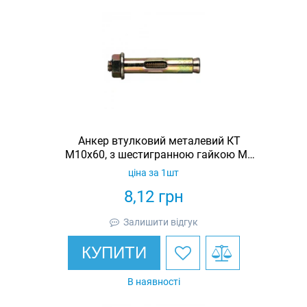
Анкер втулковий металевий КТ
М10х60, з шестигранною гайкою М8
(4370860)
ціна за 1шт
8,12
грн
Залишити відгук
КУПИТИ
В наявності