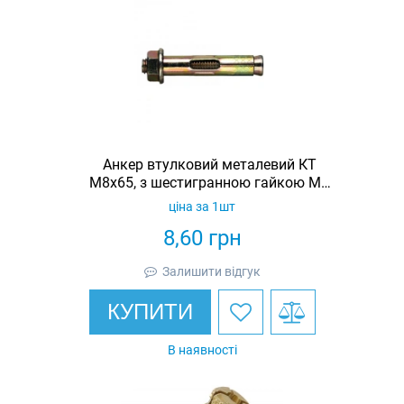
Анкер втулковий металевий КТ
М8х65, з шестигранною гайкою М6
(4370660)
ціна за 1шт
8,60
грн
Залишити відгук
КУПИТИ
В наявності