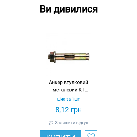
Ви дивилися
Анкер втулковий
металевий КТ
М10х60, з
ціна за 1шт
шестигранною
8,12
грн
гайкою М8
(4370860)
Залишити відгук