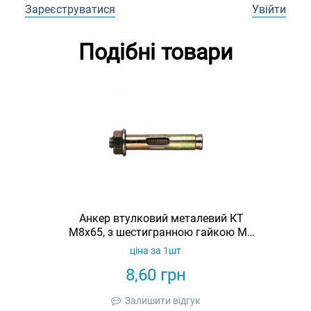
Зареєструватися
Увійти
Подібні товари
Анкер втулковий металевий КТ
М8х65, з шестигранною гайкою М6
(4370660)
ціна за 1шт
8,60
грн
Залишити відгук