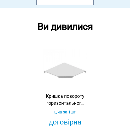
Ви дивилися
Кришка повороту
горизонтального
90° для лотка 450
ціна за 1шт
оцинкована Ardic
договірна