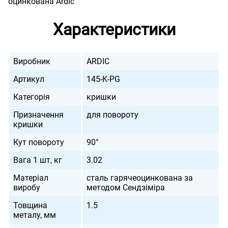
оцинкована Ardic
Характеристики
Виробник
ARDIC
Артикул
145-K-PG
Категорія
кришки
Призначення
для повороту
кришки
Кут повороту
90°
Вага 1 шт, кг
3.02
Матеріал
сталь гарячеоцинкована за
виробу
методом Сендзіміра
Товщина
1.5
металу, мм