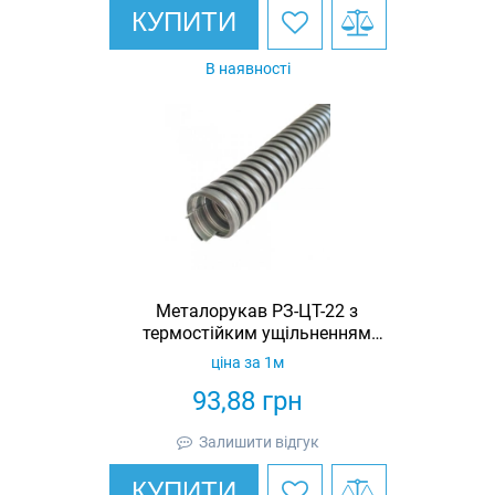
КУПИТИ
В наявності
Металорукав РЗ-ЦТ-22 з
термостійким ущільненням
STANDART з протяжкою (бухта 50м)
ціна за 1м
93,88
грн
Залишити відгук
КУПИТИ