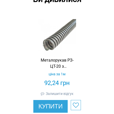
Металорукав РЗ-
ЦТ-20 з
термостійким
ціна за 1м
ущільненням
92,24
грн
STANDART з
протяжкою (бухта
Залишити відгук
50м)
КУПИТИ