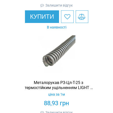
Залишити відгук
КУПИТИ
В наявності
Металорукав РЗ-Цл-Т-25 з
термостійким ущільненням LIGHT з
протяжкою (бухта 25м)
ціна за 1м
88,93
грн
Залишити відгук