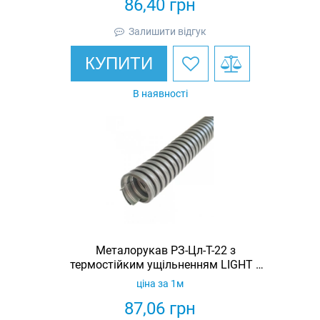
86,40
грн
Залишити відгук
КУПИТИ
В наявності
Металорукав РЗ-Цл-Т-22 з
термостійким ущільненням LIGHT з
протяжкою (бухта 50м)
ціна за 1м
87,06
грн