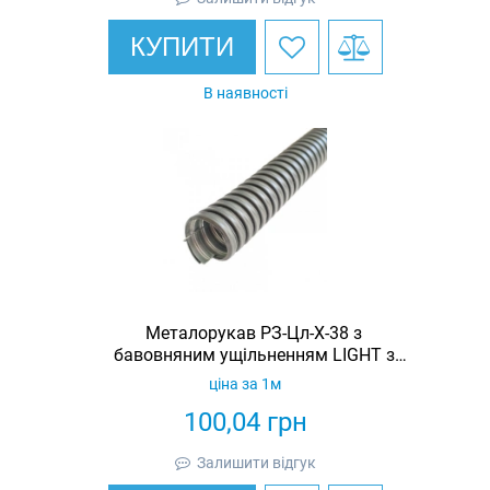
КУПИТИ
В наявності
Металорукав РЗ-Цл-Х-38 з
бавовняним ущільненням LIGHT з
протяжкою (бухта 25м)
ціна за 1м
100,04
грн
Залишити відгук