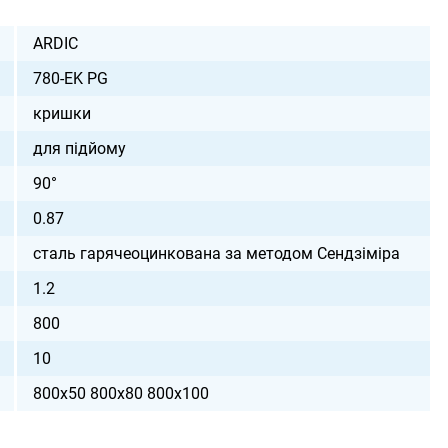
ARDIC
780-EK PG
кришки
для підйому
90°
0.87
сталь гарячеоцинкована за методом Сендзіміра
1.2
800
10
800х50 800х80 800х100