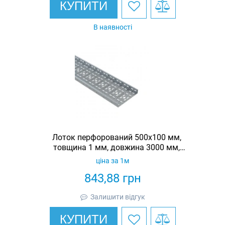
КУПИТИ
В наявності
Лоток перфорований 500х100 мм,
товщина 1 мм, довжина 3000 мм,
гарячеоцинкований, Eurotray
ціна за 1м
843,88
грн
Залишити відгук
КУПИТИ