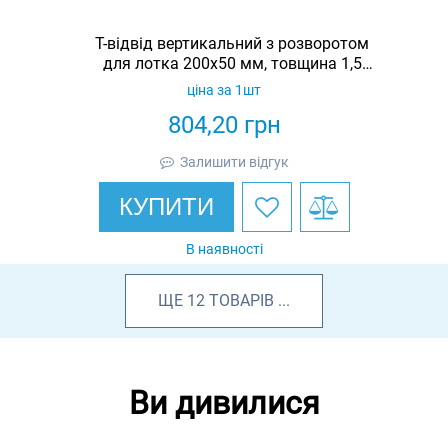
Т-відвід вертикальний з розворотом
для лотка 200х50 мм, товщина 1,5
мм, гарячеоцинкований, Eurotray
ціна за 1шт
804,20
грн
Залишити відгук
КУПИТИ
В наявності
ЩЕ
12
ТОВАРІВ
...
Ви дивилися