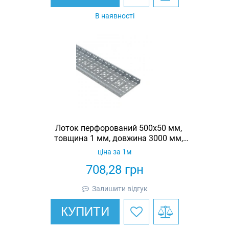
В наявності
Лоток перфорований 500х50 мм,
товщина 1 мм, довжина 3000 мм,
гарячеоцинкований, Eurotray
ціна за 1м
708,28
грн
Залишити відгук
КУПИТИ