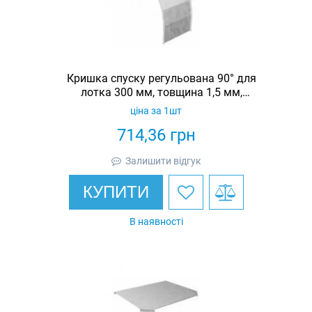
Кришка спуску регульована 90° для
лотка 300 мм, товщина 1,5 мм,
гарячеоцинкована, Eurotray
ціна за 1шт
714,36
грн
Залишити відгук
КУПИТИ
В наявності