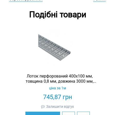
Подібні товари
Лоток перфорований 400х100 мм,
товщина 0,8 мм, довжина 3000 мм,
гарячеоцинкований, Eurotray
ціна за 1м
745,87
грн
Залишити відгук