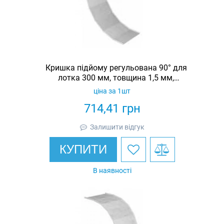
Кришка підйому регульована 90° для
лотка 300 мм, товщина 1,5 мм,
гарячеоцинкована, Eurotray
ціна за 1шт
714,41
грн
Залишити відгук
КУПИТИ
В наявності