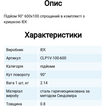
Опис
Підйом 90° 600х100 спрощений в комплекті з
кришкою IEK
Характеристики
Виробник
IEK
Артикул
CLP1V-100-600
Категорія
підйоми
Кут повороту
90°
Вага 1 шт, кг
2.14
Матеріал
сталь гарячеоцинкована за
виробу
методом Сендзіміра
Товщина
0.8