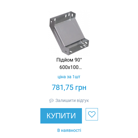
Підйом 90°
600х100
спрощений в
ціна за 1шт
комплекті з
781,75
грн
кришкою IEK
Залишити відгук
КУПИТИ
В наявності