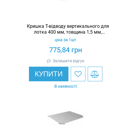
Кришка Т-відводу вертикального для
лотка 400 мм, товщина 1,5 мм,
гарячеоцинкована, Eurotray
ціна за 1шт
775,84
грн
Залишити відгук
КУПИТИ
В наявності