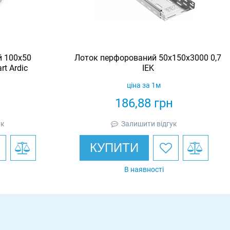
 100х50
Лоток перфорований 50х150х3000 0,7
t Ardic
IEK
ціна за 1м
н
186,88
грн
ук
Залишити відгук
КУПИТИ
В наявності