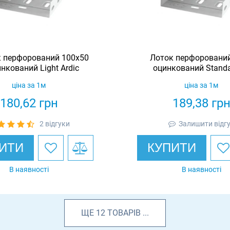
 перфорований 100х50
Лоток перфорований
нкований Light Ardic
оцинкований Standar
ціна за 1м
ціна за 1м
180,62
грн
189,38
гр
2 відгуки
Залишити відг
ИТИ
КУПИТИ
В наявності
В наявності
ЩЕ
12
ТОВАРІВ
...