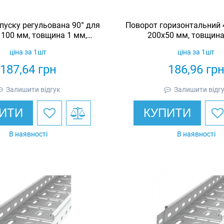
пуску регульована 90° для
Поворот горизонтальний 
 100 мм, товщина 1 мм,
200х50 мм, товщина
чеоцинкована, Eurotray
гарячеоцинкований, 
ціна за 1шт
ціна за 1шт
187,64
грн
186,96
гр
Залишити відгук
Залишити відг
ИТИ
КУПИТИ
В наявності
В наявності