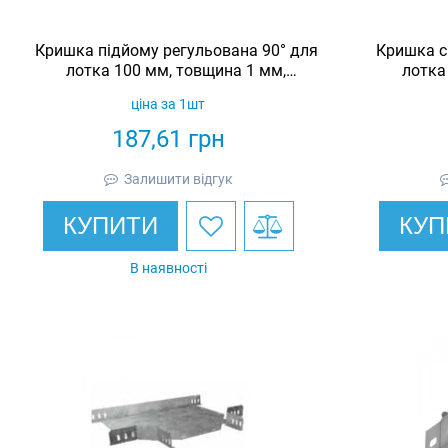
Кришка підйому регульована 90° для
Кришка с
лотка 100 мм, товщина 1 мм,
лотка
гарячеоцинкована, Eurotray
гаря
ціна за 1шт
187,61
грн
Залишити відгук
КУПИТИ
КУП
В наявності