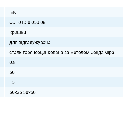
IEK
COT01D-0-050-08
кришки
для відгалужувача
сталь гарячеоцинкована за методом Сендзіміра
0.8
50
15
50х35 50х50