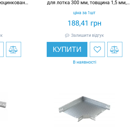
еоцинкована,
для лотка 300 мм, товщина 1,5 мм,
гарячеоцинкована, Eurotray
ціна за 1шт
н
188,41
грн
ук
Залишити відгук
КУПИТИ
В наявності