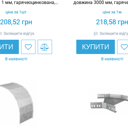
 1 мм, гарячеоцинкована,
довжина 3000 мм, гаряч
Eurotray
Eurotray
ціна за 1шт
ціна за 1м
208,52
грн
218,58
гр
Залишити відгук
Залишити відг
ИТИ
КУПИТИ
В наявності
В наявності