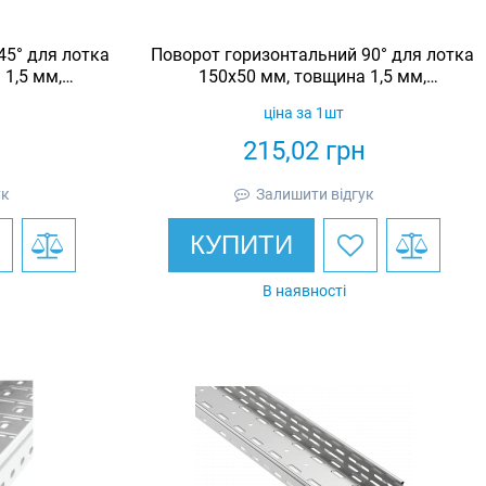
45° для лотка
Поворот горизонтальний 90° для лотка
 1,5 мм,
150х50 мм, товщина 1,5 мм,
Eurotray
гарячеоцинкований, Eurotray
ціна за 1шт
н
215,02
грн
ук
Залишити відгук
КУПИТИ
В наявності