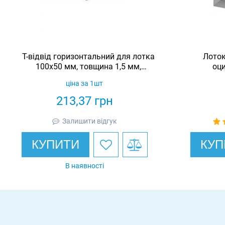
Т-відвід горизонтальний для лотка
Лоток
100х50 мм, товщина 1,5 мм,
оци
гарячеоцинкований, Eurotray
ціна за 1шт
213,37
грн
Залишити відгук
КУПИТИ
КУП
В наявності