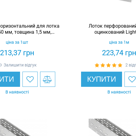
 горизонтальний для лотка
Лоток перфорований
0 мм, товщина 1,5 мм,
оцинкований Light
еоцинкований, Eurotray
ціна за 1шт
ціна за 1м
213,37
грн
223,74
гр
Залишити відгук
2 від
ИТИ
КУПИТИ
В наявності
В наявності