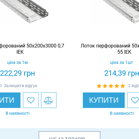
форований 50х200х3000 0,7
Лоток перфорований 50х
IEK
55 IEK
ціна за 1м
ціна за 1шт
222,29
грн
214,39
гр
Залишити відгук
2 від
ИТИ
КУПИТИ
В наявності
В наявності