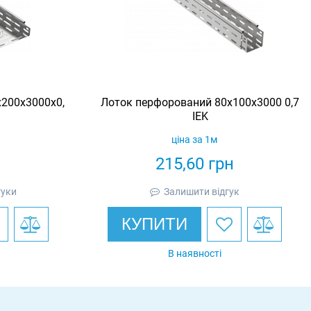
200х3000х0,
Лоток перфорований 80х100х3000 0,7
IEK
ціна за 1м
н
215,60
грн
гуки
Залишити відгук
КУПИТИ
В наявності