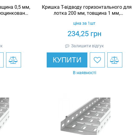
вщина 0,5 мм,
Кришка Т-відводу горизонтального для
еоцинкована,
лотка 200 мм, товщина 1 мм,
гарячеоцинкована, Eurotray
ціна за 1шт
н
234,25
грн
ук
Залишити відгук
КУПИТИ
В наявності