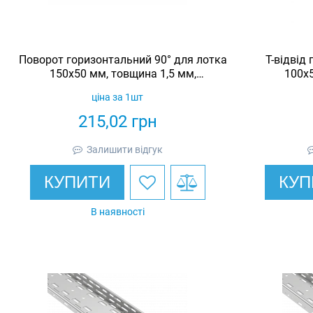
Поворот горизонтальний 90° для лотка
Т-відвід
150х50 мм, товщина 1,5 мм,
100х5
гарячеоцинкований, Eurotray
гаряч
ціна за 1шт
215,02
грн
Залишити відгук
КУПИТИ
КУП
В наявності