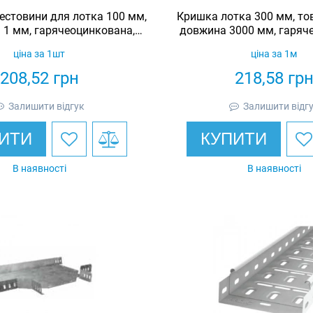
естовини для лотка 100 мм,
Кришка лотка 300 мм, то
 1 мм, гарячеоцинкована,
довжина 3000 мм, гаряч
Eurotray
Eurotray
ціна за 1шт
ціна за 1м
208,52
грн
218,58
гр
Залишити відгук
Залишити відг
ИТИ
КУПИТИ
В наявності
В наявності