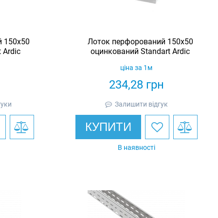
 150х50
Лоток перфорований 150х50
 Ardic
оцинкований Standart Ardic
ціна за 1м
н
234,28
грн
гуки
Залишити відгук
КУПИТИ
В наявності