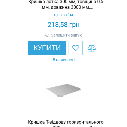
Кришка лотка 300 мм, товщина 0,5
мм, довжина 3000 мм,
гарячеоцинкована, Eurotray
ціна за 1м
218,58
грн
Залишити відгук
КУПИТИ
В наявності
Кришка Т-відводу горизонтального