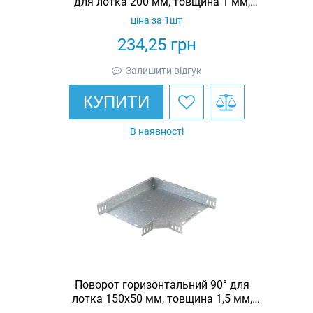
для лотка 200 мм, товщина 1 мм,
гарячеоцинкована, Eurotray
ціна за 1шт
234,25
грн
Залишити відгук
КУПИТИ
В наявності
Поворот горизонтальний 90° для
лотка 150х50 мм, товщина 1,5 мм,
гарячеоцинкований, Eurotray