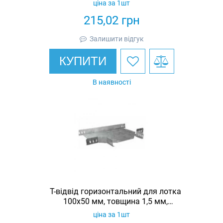
ціна за 1шт
215,02
грн
Залишити відгук
КУПИТИ
В наявності
Т-відвід горизонтальний для лотка
100х50 мм, товщина 1,5 мм,
гарячеоцинкований, Eurotray
ціна за 1шт