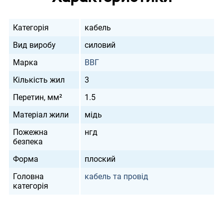
Категорія
кабель
Вид виробу
силовий
Марка
ВВГ
Кількість жил
3
Перетин, мм²
1.5
Матеріал жили
мідь
Пожежна
нгд
безпека
Форма
плоский
Головна
кабель та провід
категорія