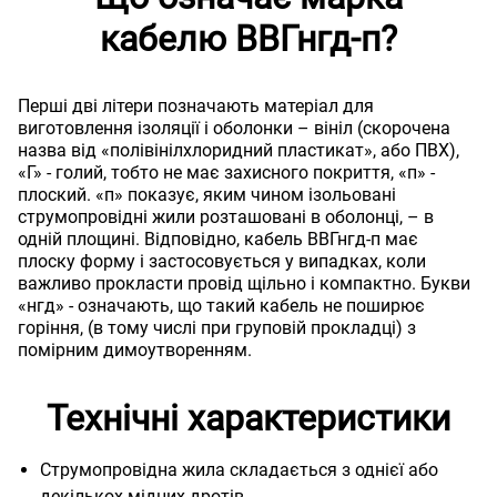
кабелю ВВГнгд-п?
Перші дві літери позначають матеріал для
виготовлення ізоляції і оболонки – вініл (скорочена
назва від «полівінілхлоридний пластикат», або ПВХ),
«Г» - голий, тобто не має захисного покриття, «п» -
плоский. «п» показує, яким чином ізольовані
струмопровідні жили розташовані в оболонці, – в
одній площині. Відповідно, кабель ВВГнгд-п має
плоску форму і застосовується у випадках, коли
важливо прокласти провід щільно і компактно. Букви
«нгд» - означають, що такий кабель не поширює
горіння, (в тому числі при груповій прокладці) з
помірним димоутворенням.
Технічні характеристики
Струмопровідна жила складається з однієї або
декількох мідних дротів.