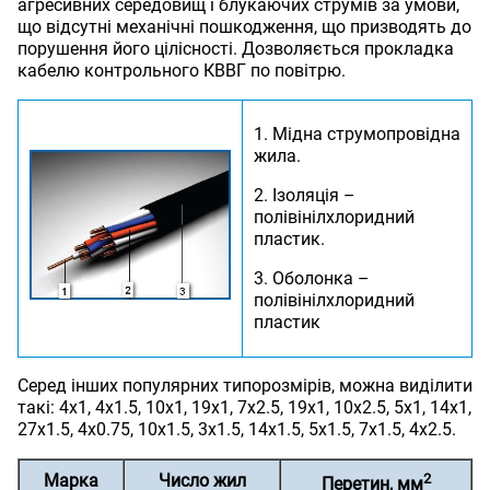
агресивних середовищ і блукаючих струмів за умови,
що відсутні механічні пошкодження, що призводять до
порушення його цілісності. Дозволяється прокладка
кабелю контрольного КВВГ по повітрю.
1. Мідна струмопровідна
жила.
2. Ізоляція –
полівінілхлоридний
пластик.
3. Оболонка –
полівінілхлоридний
пластик
Серед інших популярних типорозмірів, можна виділити
такі: 4х1, 4х1.5, 10х1, 19х1, 7х2.5, 19х1, 10х2.5, 5х1, 14х1,
27х1.5, 4х0.75, 10х1.5, 3х1.5, 14х1.5, 5х1.5, 7х1.5, 4х2.5.
Марка
Число жил
2
Перетин, мм