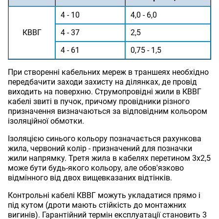
4 - 10
4,0 - 6,0
КВВГ
4 - 37
2,5
4 - 61
0,75 - 1,5
При створенні кабельних мереж в траншеях необхідно
передбачити заходи захисту на ділянках, де провід
виходить на поверхню. Струмопровідні жили в КВВГ
кабелі звиті в пучок, причому провідники різного
призначення визначаються за відповідним кольором
ізоляційної обмотки.
Ізоляцією синього кольору позначається рахункова
жила, червоний колір - призначений для позначки
жили напрямку. Третя жила в кабелях перетином 3х2,5
може бути будь-якого кольору, але обов'язково
відмінного від двох вищевказаних відтінків.
Контрольні кабелі КВВГ можуть укладатися прямо і
під кутом (дроти мають стійкість до монтажних
вигинів). Гарантійний термін експлуатації становить 3