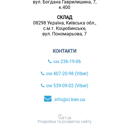
вул. Богдана Гаврилишина, 7,
к.400
СКЛАД
08298 Україна, Київська обл.,
с.м.т. Коцюбинське,
вул. Пономарьова, 7
КОНТАКТИ
236-19-06
044
407-20-98 (Viber)
098
539-09-02 (Viber)
098
info@ci.kiev.ua
Розробка та розвиток сайту