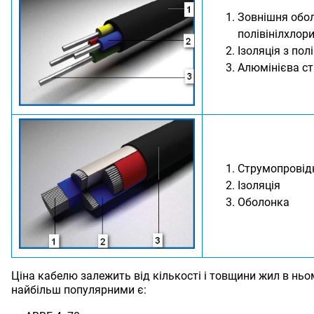
Зовнішня обо
полівінілхлор
Ізоляція з по
Алюмінієва с
Струмопровід
Ізоляція
Оболонка
Ціна кабелю залежить від кількості і товщини жил в ньо
найбільш популярними є: