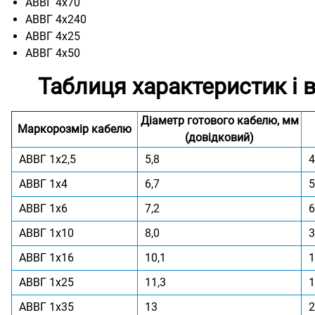
АВВГ 4х70
АВВГ 4х240
АВВГ 4х25
АВВГ 4х50
Таблиця характеристик і 
Діаметр готового кабелю, мм
Маркорозмір кабелю
(довідковий)
АВВГ 1x2,5
5,8
4
АВВГ 1x4
6,7
5
АВВГ 1x6
7,2
6
АВВГ 1x10
8,0
3
АВВГ 1x16
10,1
1
АВВГ 1x25
11,3
1
АВВГ 1x35
13
2