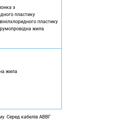
лонка з
идного пластику
лівінілхлоридного пластику
трумопровідна жила
на жила
му. Серед кабелів АВВГ