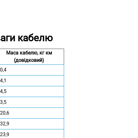
ваги кабелю
Маса кабелю, кг км
(довідковий)
0,4
4,1
4,5
3,5
20,6
32,9
23,9