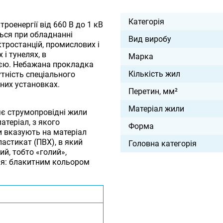
Категорія
роенергії від 660 В до 1 кВ
ться при обладнанні
Вид виробу
тростанцій, промислових і
 і тунелях, в
Марка
ією. Небажана прокладка
Кількість жил
тність спеціального
них установках.
Перетин, мм²
Матеріал жили
яє струмопровідні жили
теріал, з якого
Форма
и вказують на матеріал
ластикат (ПВХ), в який
Головна категорія
й, тобто «голий»,
ння: блакитним кольором