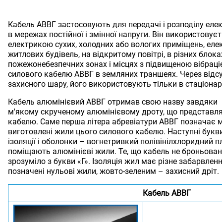
Кабель АВВГ застосовують для передачі і розподілу елект
в мережах постійної і змінної напруги. Він використовує
електрикою сухих, холодних або вологих приміщень, елек
житлових будівель, на відкритому повітрі, в різних блоках
пожежонебезпечних зонах і місцях з підвищеною вібрац
силового кабелю АВВГ в земляних траншеях. Через відсу
захисного шару, його використовують тільки в стаціонар
Кабель алюмінієвий АВВГ отримав свою назву завдяки
м'якому скрученому алюмінієвому дроту, що представл
кабелю. Саме перша літера абревіатури АВВГ позначає ма
виготовлені жили цього силового кабелю. Наступні букв
ізоляції і оболонки – вогнетривкий полівінілхлоридний п
поміщають алюмінієві жили. Те, що кабель не броньовани
зрозуміло з букви «Г». Ізоляція жил має різне забарвле
позначені нульові жили, жовто-зеленим – захисний дріт.
Кабель АВВГ