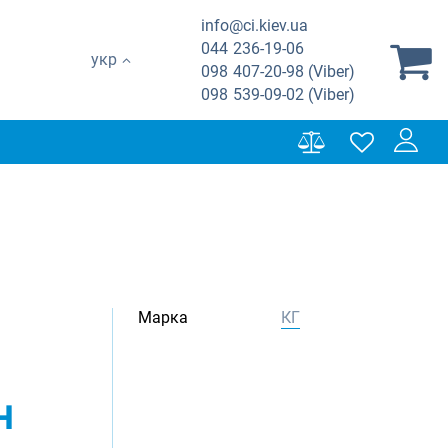
info@ci.kiev.ua
044
236-19-06
укр
098
407-20-98 (Viber)
098
539-09-02 (Viber)
Марка
КГ
н