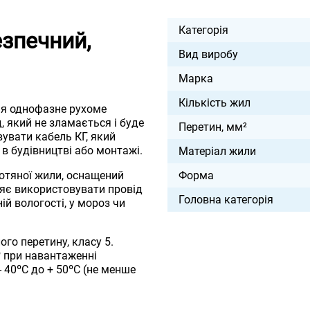
Категорія
езпечний,
Вид виробу
Марка
Кількість жил
ня однофазне рухоме
, який не зламається і буде
Перетин, мм²
вувати кабель КГ, який
в будівництві або монтажі.
Матеріал жили
отяної жили, оснащений
Форма
яє використовувати провід
Головна категорія
й вологості, у мороз чи
го перетину, класу 5.
º при навантаженні
 40ºС до + 50ºС (не менше