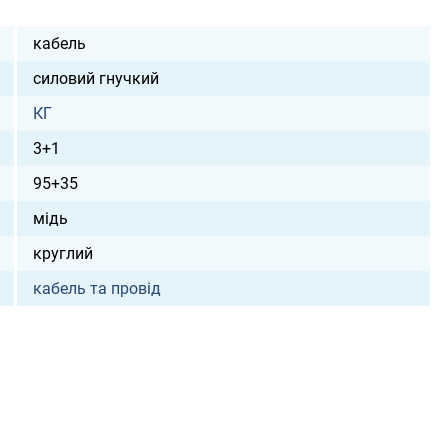
кабель
силовий гнучкий
КГ
3+1
95+35
мідь
круглий
кабель та провід