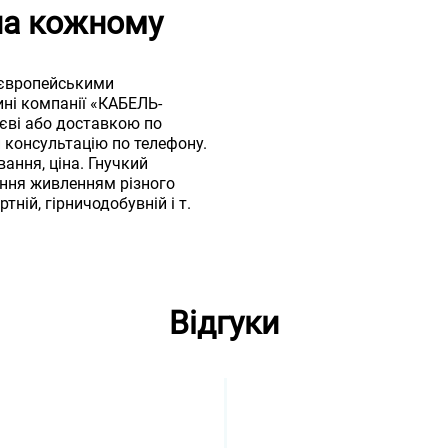
пна кожному
 європейськими
ині компанії «КАБЕЛЬ-
єві або доставкою по
консультацію по телефону.
вання, ціна. Гнучкий
ення живленням різного
тній, гірничодобувній і т.
Відгуки