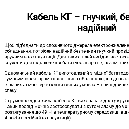
Кабель КГ – гнучкий, б
надійний
Щоб під'єднати до споживчого джерела електроживлен
обладнання, потрібен надійний безпечний гнучкий провід
зручним в експлуатації. Для таких цілей вигідно застосо
служить для підключення багатьох апаратів, незамінних 
Одножильний кабель КГ виготовлений з мідної багатодр
гумовим ізолятором і шланговою оболонкою, що дозвол
в різних атмосферно-кліматичних умовах – при підвищені
спеку.
Струмопровідна жила кабелю КГ виконана з дроту кругло
Такий провід можна застосовувати з кутом зламу до 90
розтягування до 49 Н, в температурному середовищі від -
4 років постійної експлуатації).