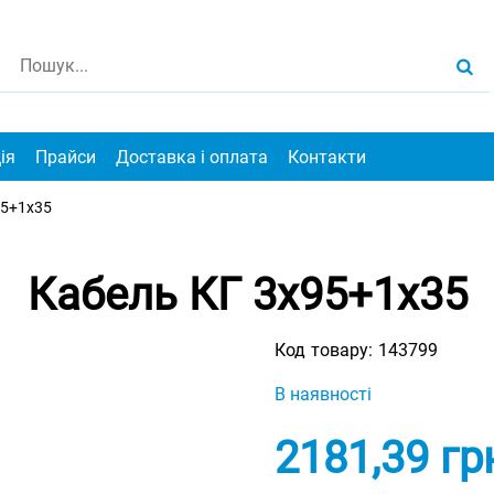
ія
Прайси
Доставка і оплата
Контакти
95+1х35
Кабель КГ 3х95+1х35
Код товару:
143799
В наявності
2181,39
гр