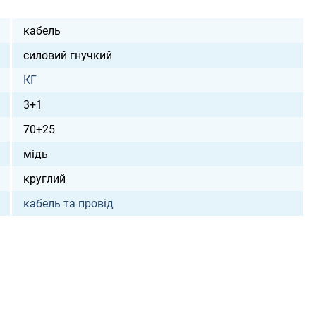
кабель
силовий гнучкий
КГ
3+1
70+25
мідь
круглий
кабель та провід