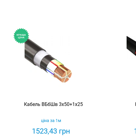
Кабель ВБбШв 3х50+1х25
ціна за 1м
1523,43
грн