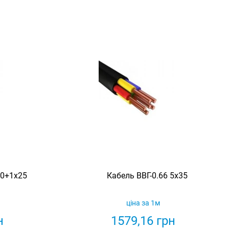
50+1х25
Кабель ВВГ-0.66 5х35
ціна за 1м
н
1579,16
грн