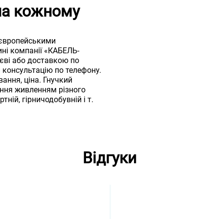
пна кожному
 європейськими
ині компанії «КАБЕЛЬ-
єві або доставкою по
консультацію по телефону.
вання, ціна. Гнучкий
ення живленням різного
тній, гірничодобувній і т.
Відгуки