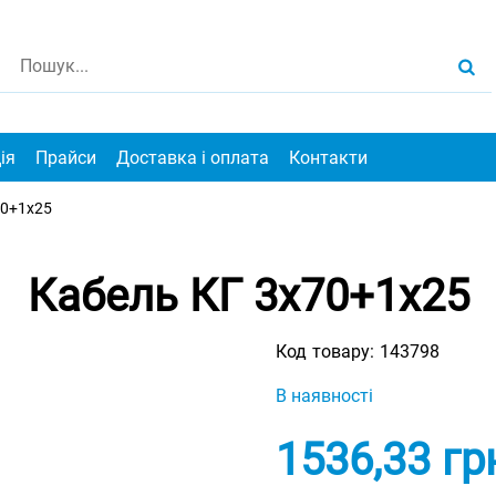
ія
Прайси
Доставка і оплата
Контакти
70+1х25
Кабель КГ 3х70+1х25
Код товару:
143798
В наявності
1536,33
гр