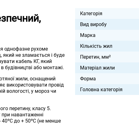
Категорія
езпечний,
Вид виробу
Марка
Кількість жил
ня однофазне рухоме
, який не зламається і буде
Перетин, мм²
вувати кабель КГ, який
в будівництві або монтажі.
Матеріал жили
отяної жили, оснащений
Форма
яє використовувати провід
Головна категорія
й вологості, у мороз чи
го перетину, класу 5.
º при навантаженні
 40ºС до + 50ºС (не менше