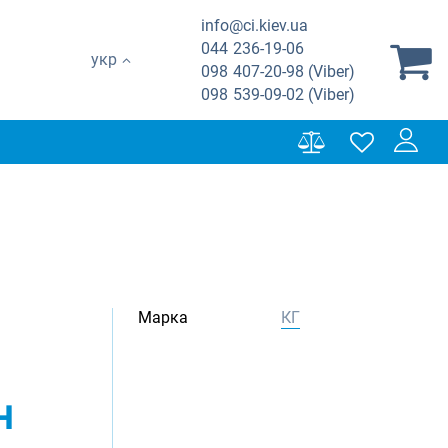
info@ci.kiev.ua
044
236-19-06
укр
098
407-20-98 (Viber)
098
539-09-02 (Viber)
Марка
КГ
н