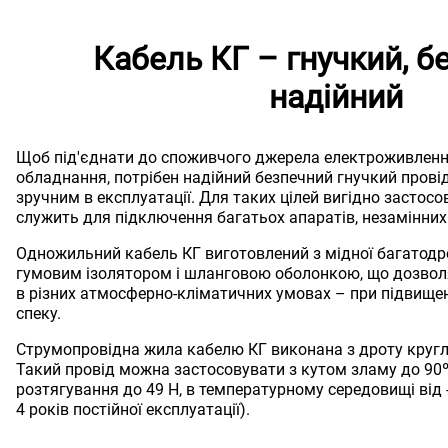
Кабель КГ – гнучкий, б
надійний
Щоб під'єднати до споживчого джерела електроживлен
обладнання, потрібен надійний безпечний гнучкий провід
зручним в експлуатації. Для таких цілей вигідно застосо
служить для підключення багатьох апаратів, незамінних 
Одножильний кабель КГ виготовлений з мідної багатодр
гумовим ізолятором і шланговою оболонкою, що дозвол
в різних атмосферно-кліматичних умовах – при підвищені
спеку.
Струмопровідна жила кабелю КГ виконана з дроту кругло
Такий провід можна застосовувати з кутом зламу до 90
розтягування до 49 Н, в температурному середовищі від -
4 років постійної експлуатації).