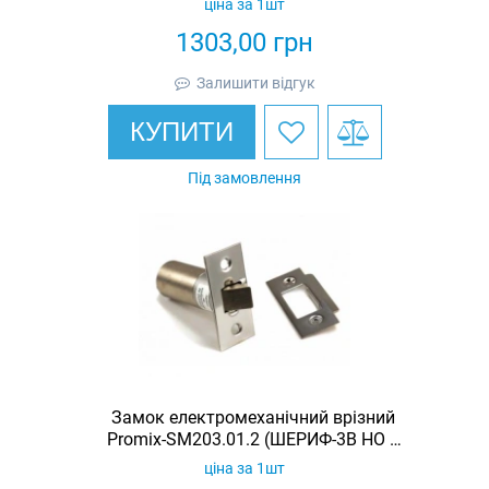
ціна за 1шт
1303,00
грн
Залишити відгук
КУПИТИ
Під замовлення
Замок електромеханічний врізний
Promix-SM203.01.2 (ШЕРИФ-3В НО +
датчик 24В)
ціна за 1шт