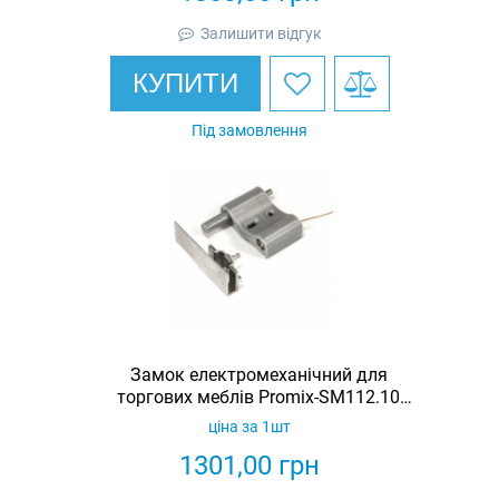
Залишити відгук
КУПИТИ
Під замовлення
Замок електромеханічний для
торгових меблів Promix-SM112.10
(ШЕРИФ-2М)
ціна за 1шт
1301,00
грн