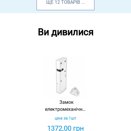
ЩЕ
12
ТОВАРІВ
...
Ви дивилися
Замок
електромеханічний
накладний з
ціна за 1шт
штовхачем і
1372,00
грн
датчиком