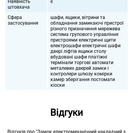
Наявність
є
штовхача
Сфера
шафи, ящики, вітрини та
застосування
обладнання замикаючі пристрої
різного призначення мережева
система групового управління
пристроями електричні щити
електрошафи електричні шафи
двері ліфтів ящики столу
вбудовані шафи платіжні
термінали торгові автомати
металевих дверей замки і
контролери шлюзу комірки
камер зберігання постомати
кіоски
Відгуки
Відгуків про "Замок електромеханічний накладний з