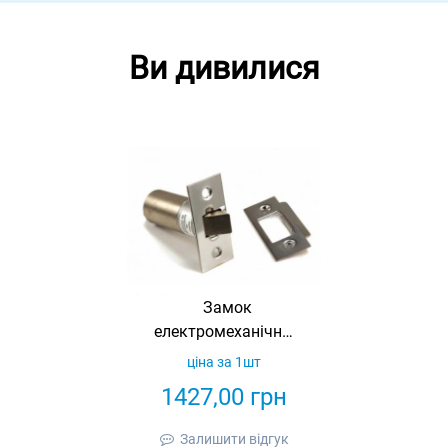
Ви дивилися
Замок
електромеханічний
врізний Promix-
ціна за 1шт
SM203.01.2
1427,00
грн
(ШЕРИФ-3В НО +
датчик 24В)
Залишити відгук