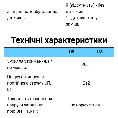
0 (відсутність) - без
Z - наявність вбудованих
датчиків,
датчиків:
1 - датчик стану
замка.
Технічні характеристики
НВ
НЗ
Зусилля утримання, кг
300
не менше:
Напруга живлення
постійного струму UП,
12±2
В:
Тривалість включення
напруги живлення
не нормується
при: UП = 10-11: