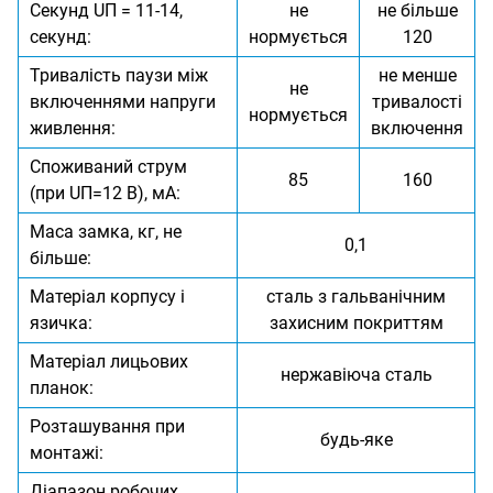
Секунд UП = 11-14,
не
не більше
секунд:
нормується
120
Тривалість паузи між
не менше
не
включеннями напруги
тривалості
нормується
живлення:
включення
Споживаний струм
85
160
(при UП=12 В), мА:
Маса замка, кг, не
0,1
більше:
Матеріал корпусу і
сталь з гальванічним
язичка:
захисним покриттям
Матеріал лицьових
нержавіюча сталь
планок:
Розташування при
будь-яке
монтажі:
Діапазон робочих