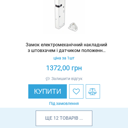
Замок електромеханічний накладний
з штовхачем і датчиком положення
дверей Promix-SM323.10. 1-00
ціна за 1шт
1372,00
грн
Залишити відгук
КУПИТИ
Під замовлення
ЩЕ
12
ТОВАРІВ
...