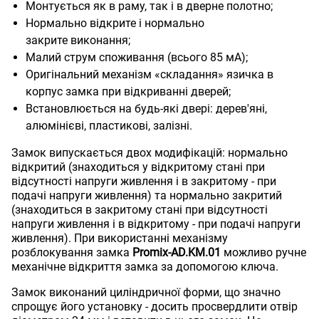
Монтується як в раму, так і в дверне полотно;
Нормально відкрите і нормально
закрите виконання;
Малий струм споживання (всього 85 мА);
Оригінальний механізм «складання» язичка в
корпус замка при відкриванні дверей;
Встановлюється на будь-які двері: дерев'яні,
алюмінієві, пластикові, залізні.
Замок випускається двох модифікацій: нормально
відкритий (знаходиться у відкритому стані при
відсутності напруги живлення і в закритому - при
подачі напруги живлення) та нормально закритий
(знаходиться в закритому стані при відсутності
напруги живлення і в відкритому - при подачі напруги
живлення). При використанні механізму
розблокування замка
Promix-AD.KM.01
можливо ручне
механічне відкриття замка за допомогою ключа.
Замок виконаний циліндричної форми, що значно
спрощує його установку - досить просвердлити отвір