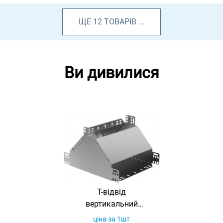
ЩЕ
12
ТОВАРІВ
...
Ви дивилися
Т-відвід
вертикальний
вгору 200х50
ціна за 1шт