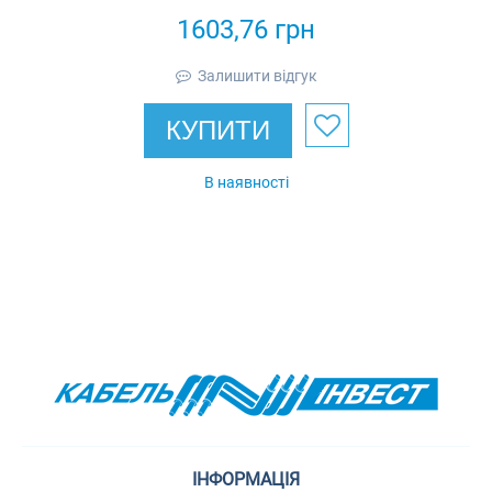
спрощений в
1603,76
грн
комплекті з
кришкою IEK
Залишити відгук
КУПИТИ
В наявності
ІНФОРМАЦІЯ