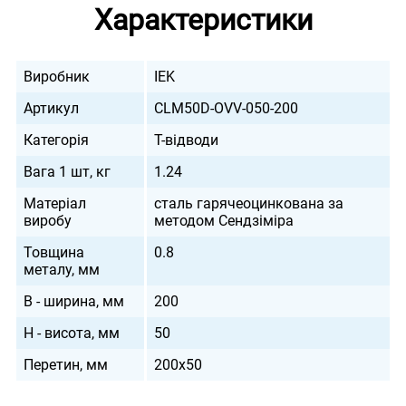
Характеристики
Виробник
IEK
Артикул
CLM50D-OVV-050-200
Категорія
Т-відводи
Вага 1 шт, кг
1.24
Матеріал
сталь гарячеоцинкована за
виробу
методом Сендзіміра
Товщина
0.8
металу, мм
B - ширина, мм
200
H - висота, мм
50
Перетин, мм
200х50