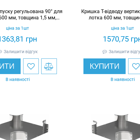
пуску регульована 90° для
Кришка Т-відводу верти
600 мм, товщина 1,5 мм,
лотка 600 мм, товщин
чеоцинкована, Eurotray
гарячеоцинкована, E
ціна за 1шт
ціна за 1шт
1363,81
грн
1570,75
гр
Залишити відгук
Залишити відг
ИТИ
КУПИТИ
В наявності
В наявності