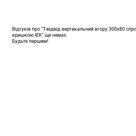
Відгуків про "Т-відвід вертикальний вгору 300х80 спр
кришкою IEK" ще немає.
Будьте першим!