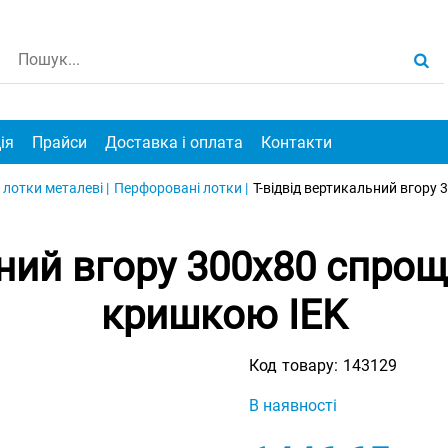
ія
Прайси
Доставка і оплата
Контакти
 лотки металеві |
Перфоровані лотки |
Т-відвід вертикальний вгору
ьний вгору 300х80 спрощ
кришкою IEK
Код товару:
143129
В наявності