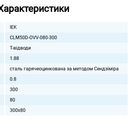
Характеристики
IEK
CLM50D-OVV-080-300
Т-відводи
1.88
сталь гарячеоцинкована за методом Сендзіміра
0.8
300
80
300х80