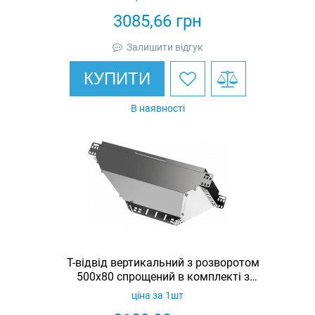
3085,66
грн
Залишити відгук
КУПИТИ
В наявності
Т-відвід вертикальний з розворотом
500х80 спрощений в комплекті з
кришкою IEK
ціна за 1шт