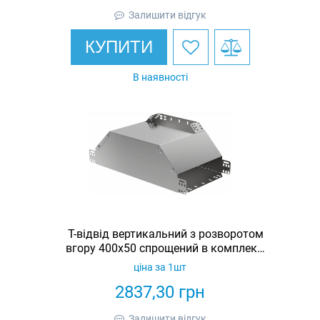
Залишити відгук
КУПИТИ
В наявності
Т-відвід вертикальний з розворотом
вгору 400х50 спрощений в комплекті
з кришкою IEK
ціна за 1шт
2837,30
грн
Залишити відгук