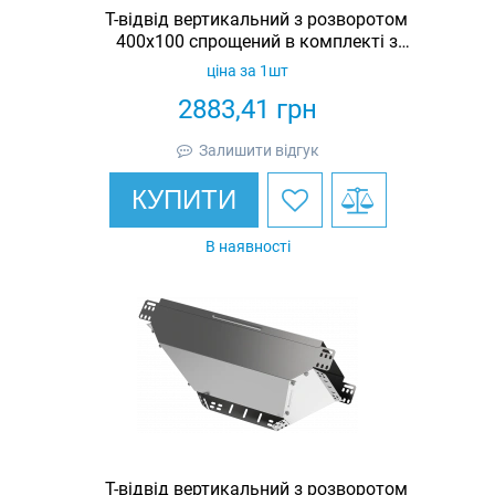
Т-відвід вертикальний з розворотом
400х100 спрощений в комплекті з
кришкою IEK
ціна за 1шт
2883,41
грн
Залишити відгук
КУПИТИ
В наявності
Т-відвід вертикальний з розворотом