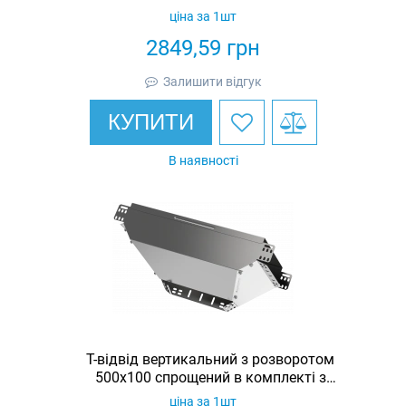
кришкою IEK
ціна за 1шт
2849,59
грн
Залишити відгук
КУПИТИ
В наявності
Т-відвід вертикальний з розворотом
500х100 спрощений в комплекті з
кришкою IEK
ціна за 1шт