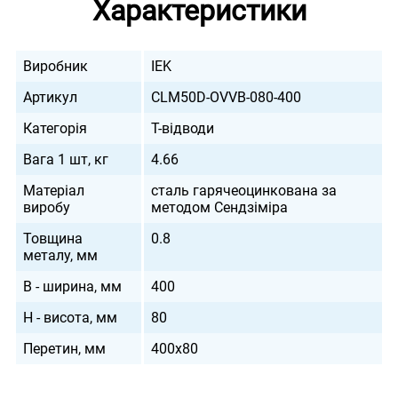
Характеристики
Виробник
IEK
Артикул
CLM50D-OVVB-080-400
Категорія
Т-відводи
Вага 1 шт, кг
4.66
Матеріал
сталь гарячеоцинкована за
виробу
методом Сендзіміра
Товщина
0.8
металу, мм
B - ширина, мм
400
H - висота, мм
80
Перетин, мм
400х80