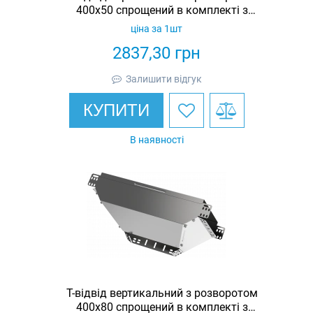
400х50 спрощений в комплекті з
кришкою IEK
ціна за 1шт
2837,30
грн
Залишити відгук
КУПИТИ
В наявності
Т-відвід вертикальний з розворотом
400х80 спрощений в комплекті з