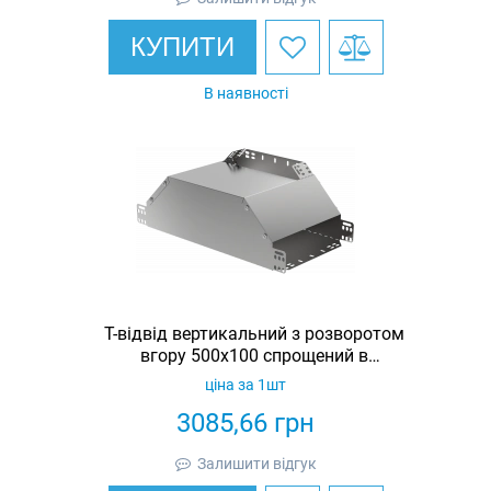
КУПИТИ
В наявності
Т-відвід вертикальний з розворотом
вгору 500х100 спрощений в
комплекті з кришкою IEK
ціна за 1шт
3085,66
грн
Залишити відгук