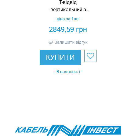
Т-відвід
вертикальний з
розворотом вгору
ціна за 1шт
400х80 спрощений
2849,59
грн
в комплекті з
кришкою IEK
Залишити відгук
КУПИТИ
В наявності