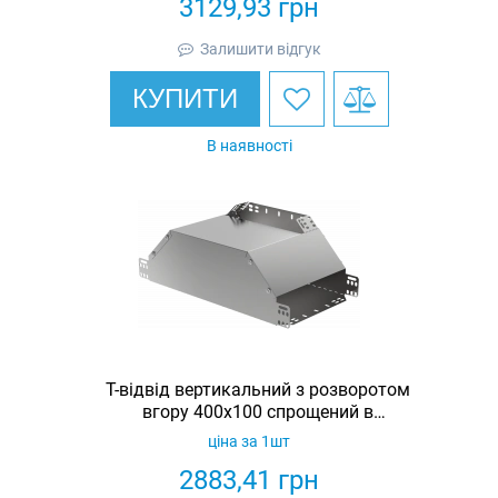
3129,93
грн
Залишити відгук
КУПИТИ
В наявності
Т-відвід вертикальний з розворотом
вгору 400х100 спрощений в
комплекті з кришкою IEK
ціна за 1шт
2883,41
грн