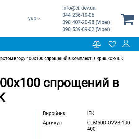
info@ci.kiev.ua
044
236-19-06
укр
098
407-20-98 (Viber)
098
539-09-02 (Viber)
воротом вгору 400х100 спрощений в комплекті з кришкою IEK
400х100 спрощений в
K
Виробник
IEK
Артикул
CLM50D-OVVB-100-
400