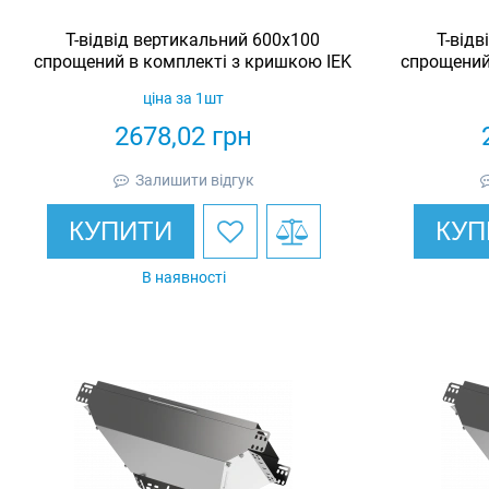
Т-відвід вертикальний 600х100
Т-відв
спрощений в комплекті з кришкою IEK
спрощений
ціна за 1шт
2678,02
грн
Залишити відгук
КУПИТИ
КУП
В наявності