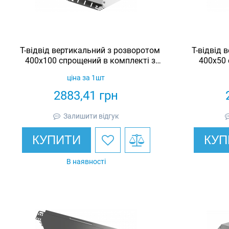
Т-відвід вертикальний з розворотом
Т-відвід 
400х100 спрощений в комплекті з
400х50 
кришкою IEK
ціна за 1шт
2883,41
грн
Залишити відгук
КУПИТИ
КУП
В наявності