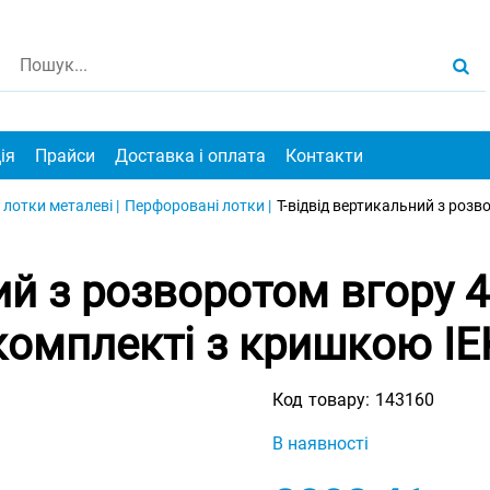
ія
Прайси
Доставка і оплата
Контакти
 лотки металеві |
Перфоровані лотки |
Т-відвід вертикальний з роз
ний з розворотом вгору 
комплекті з кришкою IE
Код товару:
143160
В наявності