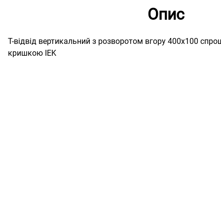
Опис
Т-відвід вертикальний з розворотом вгору 400х100 спро
кришкою IEK