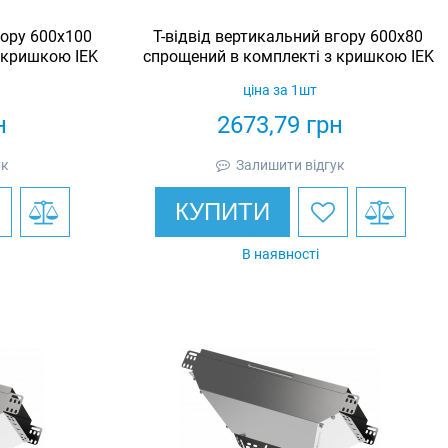
гору 600х100
Т-відвід вертикальний вгору 600х80
 кришкою IEK
спрощений в комплекті з кришкою IEK
ціна за 1шт
н
2673,79
грн
ук
Залишити відгук
КУПИТИ
В наявності