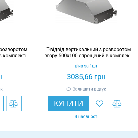
з розворотом
Т-відвід вертикальний з розворотом
в комплекті з
вгору 500х100 спрощений в комплекті
K
з кришкою IEK
ціна за 1шт
н
3085,66
грн
ук
Залишити відгук
КУПИТИ
В наявності