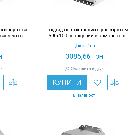
з розворотом
Т-відвід вертикальний з розворотом
омплекті з
500х100 спрощений в комплекті з
K
кришкою IEK
ціна за 1шт
н
3085,66
грн
ук
Залишити відгук
КУПИТИ
В наявності