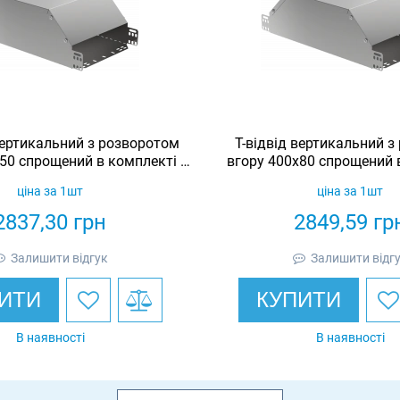
вертикальний з розворотом
Т-відвід вертикальний 
50 спрощений в комплекті з
вгору 400х80 спрощений 
кришкою IEK
кришкою IE
ціна за 1шт
ціна за 1шт
2837,30
грн
2849,59
гр
Залишити відгук
Залишити відг
ИТИ
КУПИТИ
В наявності
В наявності