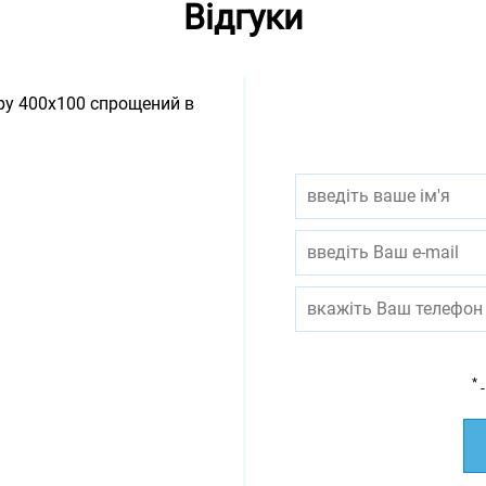
Відгуки
ору 400х100 спрощений в
*
-