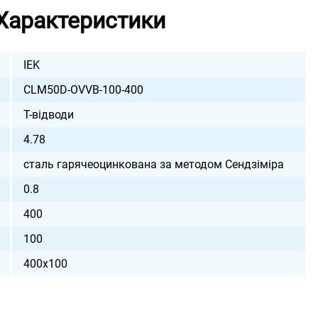
Характеристики
IEK
CLM50D-OVVB-100-400
Т-відводи
4.78
сталь гарячеоцинкована за методом Сендзіміра
0.8
400
100
400х100