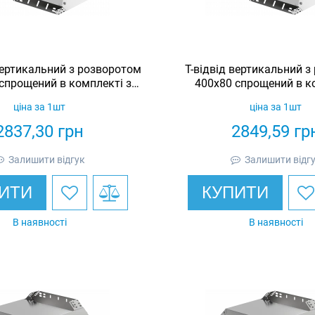
вертикальний з розворотом
Т-відвід вертикальний 
спрощений в комплекті з
400х80 спрощений в к
кришкою IEK
кришкою IE
ціна за 1шт
ціна за 1шт
2837,30
грн
2849,59
гр
Залишити відгук
Залишити відг
ИТИ
КУПИТИ
В наявності
В наявності