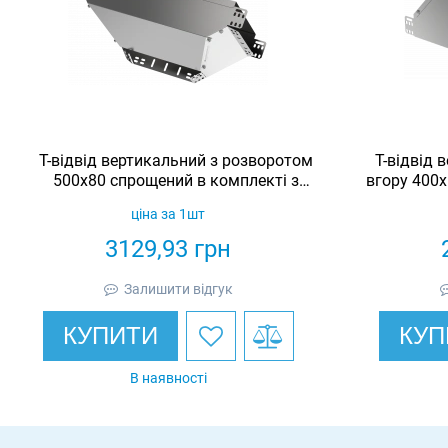
Т-відвід вертикальний з розворотом
Т-відвід 
500х80 спрощений в комплекті з
вгору 400х
кришкою IEK
ціна за 1шт
3129,93
грн
Залишити відгук
КУПИТИ
КУП
В наявності