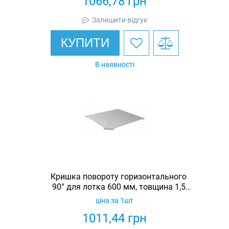
1066,78
грн
Залишити відгук
КУПИТИ
В наявності
Кришка повороту горизонтального
90° для лотка 600 мм, товщина 1,5
мм, гарячеоцинкована, Eurotray
ціна за 1шт
1011,44
грн