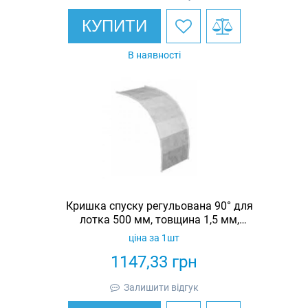
КУПИТИ
В наявності
Кришка спуску регульована 90° для
лотка 500 мм, товщина 1,5 мм,
гарячеоцинкована, Eurotray
ціна за 1шт
1147,33
грн
Залишити відгук