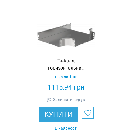
Т-відвід
горизонтальний
500х50 IEK
ціна за 1шт
1115,94
грн
Залишити відгук
КУПИТИ
В наявності