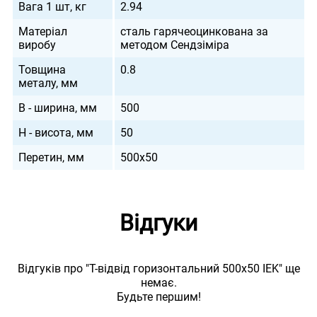
Вага 1 шт, кг
2.94
Матеріал
сталь гарячеоцинкована за
виробу
методом Сендзіміра
Товщина
0.8
металу, мм
B - ширина, мм
500
H - висота, мм
50
Перетин, мм
500х50
Відгуки
Відгуків про "Т-відвід горизонтальний 500х50 IEK" ще
немає.
Будьте першим!