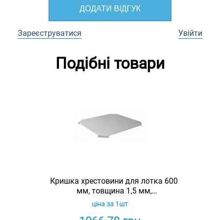
ДОДАТИ ВІДГУК
Зареєструватися
Увійти
Подібні товари
Кришка хрестовини для лотка 600
мм, товщина 1,5 мм,
гарячеоцинкована, Eurotray
ціна за 1шт