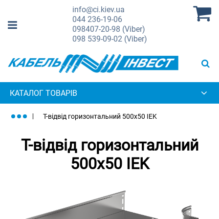
info@ci.kiev.ua
044
236-19-06
098
407-20-98 (Viber)
098
539-09-02 (Viber)
КАТАЛОГ ТОВАРІВ
Т-відвід горизонтальний 500х50 IEK
Т-відвід горизонтальний
500х50 IEK