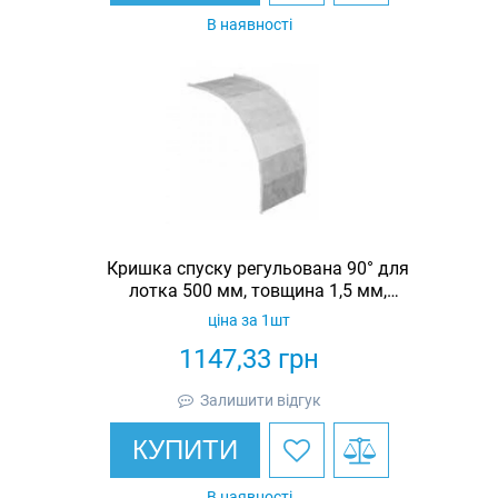
В наявності
Кришка спуску регульована 90° для
лотка 500 мм, товщина 1,5 мм,
гарячеоцинкована, Eurotray
ціна за 1шт
1147,33
грн
Залишити відгук
КУПИТИ
В наявності