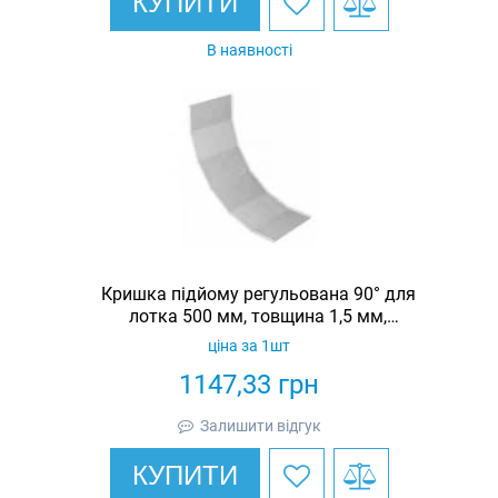
КУПИТИ
В наявності
Кришка підйому регульована 90° для
лотка 500 мм, товщина 1,5 мм,
гарячеоцинкована, Eurotray
ціна за 1шт
1147,33
грн
Залишити відгук
КУПИТИ