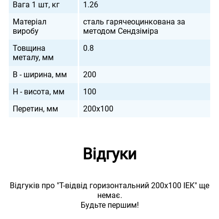
Вага 1 шт, кг
1.26
Матеріал
сталь гарячеоцинкована за
виробу
методом Сендзіміра
Товщина
0.8
металу, мм
B - ширина, мм
200
H - висота, мм
100
Перетин, мм
200х100
Відгуки
Відгуків про "Т-відвід горизонтальний 200х100 IEK" ще
немає.
Будьте першим!