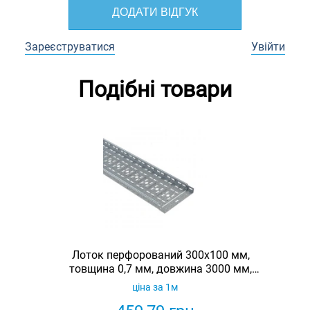
ДОДАТИ ВІДГУК
Зареєструватися
Увійти
Подібні товари
Лоток перфорований 300х100 мм,
товщина 0,7 мм, довжина 3000 мм,
гарячеоцинкований, Eurotray
ціна за 1м