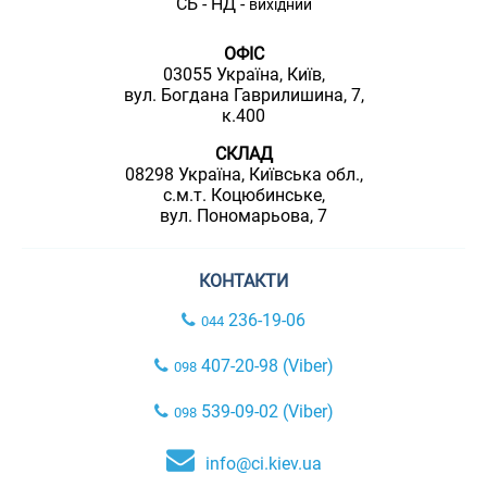
СБ - НД -
вихідний
ОФІС
03055 Україна, Київ,
вул. Богдана Гаврилишина, 7,
к.400
СКЛАД
08298 Україна, Київська обл.,
с.м.т. Коцюбинське,
вул. Пономарьова, 7
КОНТАКТИ
236-19-06
044
407-20-98 (Viber)
098
539-09-02 (Viber)
098
info@ci.kiev.ua