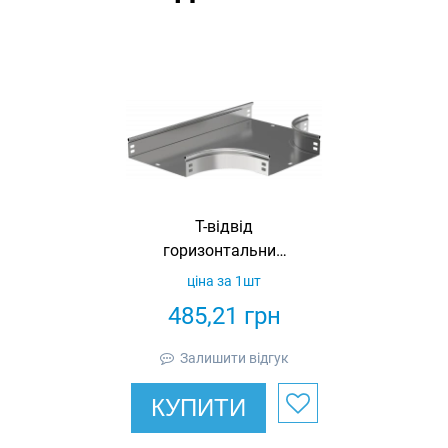
Т-відвід
горизонтальний
200х100 IEK
ціна за 1шт
485,21
грн
Залишити відгук
КУПИТИ