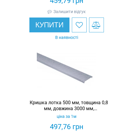
459,79
грн
Залишити відгук
КУПИТИ
В наявності
Кришка лотка 500 мм, товщина 0,8
мм, довжина 3000 мм,
гарячеоцинкована, Eurotray
ціна за 1м
497,76
грн