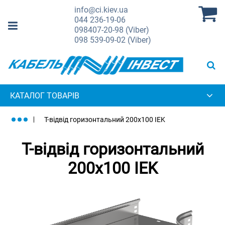
info@ci.kiev.ua
044
236-19-06
098
407-20-98 (Viber)
098
539-09-02 (Viber)
КАТАЛОГ ТОВАРІВ
Т-відвід горизонтальний 200х100 IEK
Т-відвід горизонтальний
200х100 IEK