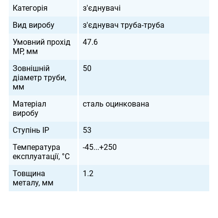
Категорія
з'єднувачі
Вид виробу
з'єднувач труба-труба
Умовний прохід
47.6
МР, мм
Зовнішній
50
діаметр труби,
мм
Матеріал
сталь оцинкована
виробу
Ступінь IP
53
Температура
-45...+250
експлуатації, °С
Товщина
1.2
металу, мм