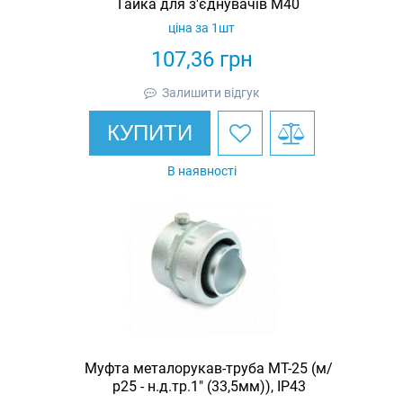
Гайка для з'єднувачів M40
ціна за 1шт
107,36
грн
Залишити відгук
КУПИТИ
В наявності
Муфта металорукав-труба МТ-25 (м/
р25 - н.д.тр.1" (33,5мм)), IP43