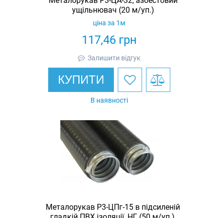
Металорукав Р3-ЦА-32, азбестовий
ущільнювач (20 м/уп.)
ціна за 1м
117,46
грн
Залишити відгук
КУПИТИ
В наявності
Металорукав Р3-ЦПг-15 в підсиленій
гладкій ПВХ ізоляції, НГ, (50 м/уп.),