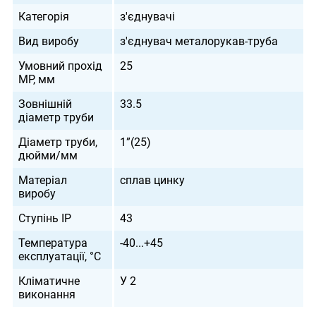
Категорія
з'єднувачі
Вид виробу
з'єднувач металорукав-труба
Умовний прохід
25
МР, мм
Зовнішній
33.5
діаметр труби
Діаметр труби,
1”(25)
дюйми/мм
Матеріал
сплав цинку
виробу
Ступінь IP
43
Температура
-40...+45
експлуатації, °С
Кліматичне
У 2
виконання