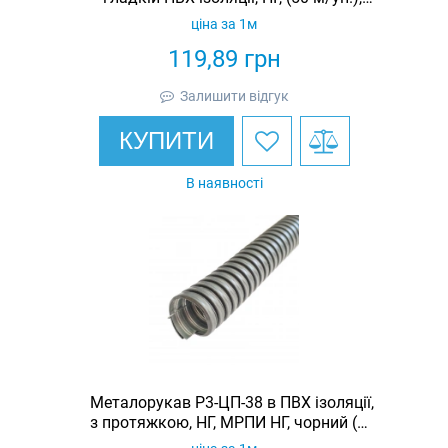
МПГ НГ, чорний
ціна за 1м
119,89
грн
Залишити відгук
КУПИТИ
В наявності
Металорукав Р3-ЦП-38 в ПВХ ізоляції,
з протяжкою, НГ, МРПИ НГ, чорний (20
м/уп.)