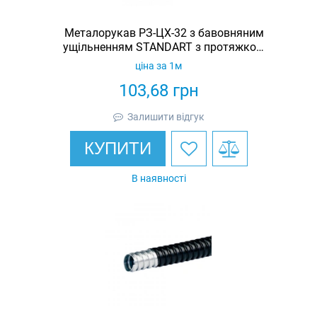
Металорукав РЗ-ЦХ-32 з бавовняним
ущільненням STANDART з протяжкою
(бухта 25м)
ціна за 1м
103,68
грн
Залишити відгук
КУПИТИ
В наявності