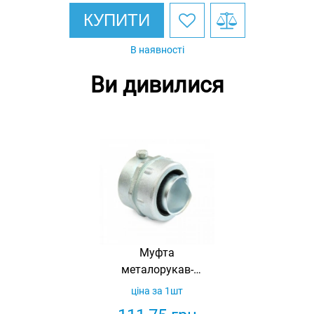
КУПИТИ
В наявності
Ви дивилися
Муфта
металорукав-
труба МТ-25 (м/
ціна за 1шт
р25 - н.д.тр.1"