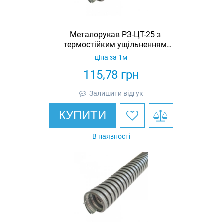
Металорукав РЗ-ЦТ-25 з
термостійким ущільненням
STANDART з протяжкою (бухта 25м)
ціна за 1м
115,78
грн
Залишити відгук
КУПИТИ
В наявності