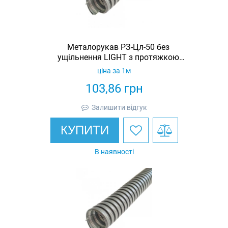
Металорукав РЗ-Цл-50 без
ущільнення LIGHT з протяжкою
(бухта 10м)
ціна за 1м
103,86
грн
Залишити відгук
КУПИТИ
В наявності