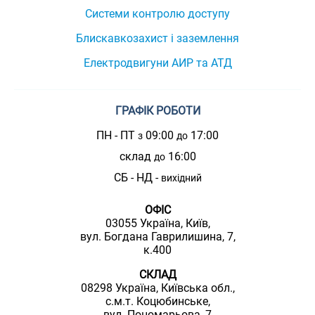
Системи контролю доступу
Блискавкозахист і заземлення
Електродвигуни АИР та АТД
ГРАФІК РОБОТИ
ПН - ПТ
09:00
17:00
з
до
склад
16:00
до
СБ - НД -
вихідний
ОФІС
03055 Україна, Київ,
вул. Богдана Гаврилишина, 7,
к.400
СКЛАД
08298 Україна, Київська обл.,
с.м.т. Коцюбинське,
вул. Пономарьова, 7