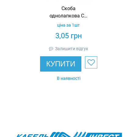
Скоба
однолапкова СО
16-17мм, СММ-L-
ціна за 1шт
15
3,05
грн
Залишити відгук
КУПИТИ
В наявності