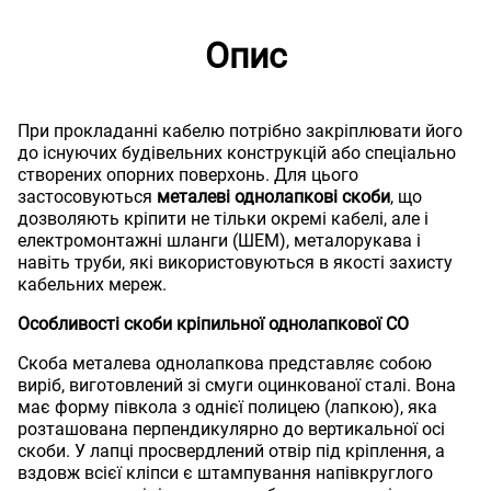
Опис
При прокладанні кабелю потрібно закріплювати його
до існуючих будівельних конструкцій або спеціально
створених опорних поверхонь. Для цього
застосовуються
металеві однолапкові скоби
, що
дозволяють кріпити не тільки окремі кабелі, але і
електромонтажні шланги (ШЕМ), металорукава і
навіть труби, які використовуються в якості захисту
кабельних мереж.
Особливості скоби кріпильної однолапкової СО
Скоба металева однолапкова представляє собою
виріб, виготовлений зі смуги оцинкованої сталі. Вона
має форму півкола з однієї полицею (лапкою), яка
розташована перпендикулярно до вертикальної осі
скоби. У лапці просвердлений отвір під кріплення, а
вздовж всієї кліпси є штампування напівкруглого