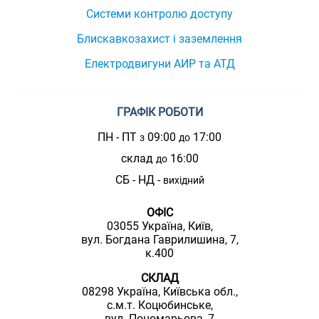
Системи контролю доступу
Блискавкозахист і заземлення
Електродвигуни АИР та АТД
ГРАФІК РОБОТИ
ПН - ПТ
09:00
17:00
з
до
склад
16:00
до
СБ - НД -
вихідний
ОФІС
03055 Україна, Київ,
вул. Богдана Гаврилишина, 7,
к.400
СКЛАД
08298 Україна, Київська обл.,
с.м.т. Коцюбинське,
вул. Пономарьова, 7