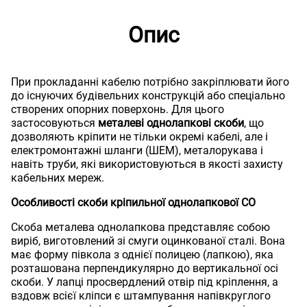
Опис
При прокладанні кабелю потрібно закріплювати його
до існуючих будівельних конструкцій або спеціально
створених опорних поверхонь. Для цього
застосовуються
металеві однолапкові скоби
, що
дозволяють кріпити не тільки окремі кабелі, але і
електромонтажні шланги (ШЕМ), металорукава і
навіть труби, які використовуються в якості захисту
кабельних мереж.
Особливості скоби кріпильної однолапкової СО
Скоба металева однолапкова представляє собою
виріб, виготовлений зі смуги оцинкованої сталі. Вона
має форму півкола з однієї полицею (лапкою), яка
розташована перпендикулярно до вертикальної осі
скоби. У лапці просвердлений отвір під кріплення, а
вздовж всієї кліпси є штампування напівкруглого