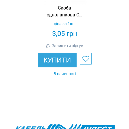
Скоба
однолапкова СО
14-15мм, СММ-L-
ціна за 1шт
12
3,05
грн
Залишити відгук
КУПИТИ
В наявності