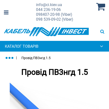
info@ci.kiev.ua
044
236-19-06
098
407-20-98 (Viber)
098
539-09-02 (Viber)
КАТАЛОГ ТОВАРІВ
Провід ПВ3нгд 1.5
Провід ПВ3нгд 1.5