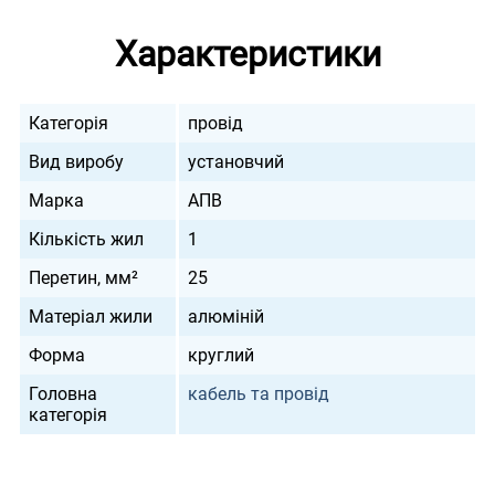
Характеристики
Категорія
провід
Вид виробу
установчий
Марка
АПВ
Кількість жил
1
Перетин, мм²
25
Матеріал жили
алюміній
Форма
круглий
Головна
кабель та провід
категорія