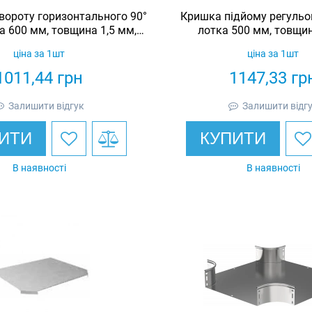
вороту горизонтального 90°
Кришка підйому регульо
а 600 мм, товщина 1,5 мм,
лотка 500 мм, товщин
чеоцинкована, Eurotray
гарячеоцинкована, E
ціна за 1шт
ціна за 1шт
1011,44
грн
1147,33
гр
Залишити відгук
Залишити відг
ИТИ
КУПИТИ
В наявності
В наявності