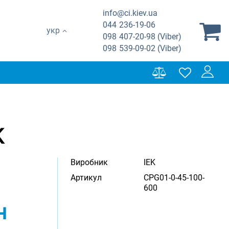
info@ci.kiev.ua
044
236-19-06
укр
098
407-20-98 (Viber)
098
539-09-02 (Viber)
K
Виробник
IEK
Артикул
CPG01-0-45-100-
600
н