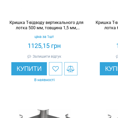
Кришка Т-відводу вертикального для
Кришка Т-в
лотка 500 мм, товщина 1,5 мм,
лотка 
гарячеоцинкована, Eurotray
гаря
ціна за 1шт
1125,15
грн
Залишити відгук
КУПИТИ
КУП
В наявності