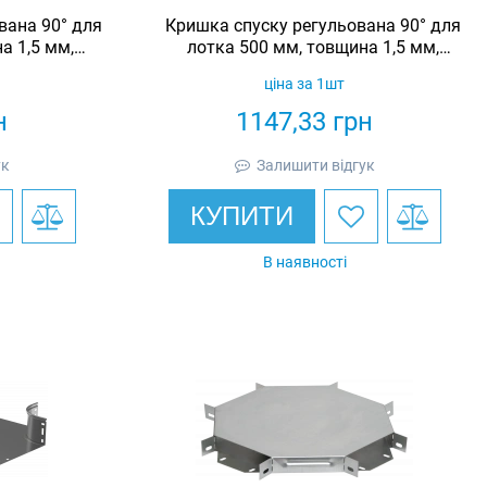
вана 90° для
Кришка спуску регульована 90° для
а 1,5 мм,
лотка 500 мм, товщина 1,5 мм,
urotray
гарячеоцинкована, Eurotray
ціна за 1шт
н
1147,33
грн
ук
Залишити відгук
КУПИТИ
В наявності