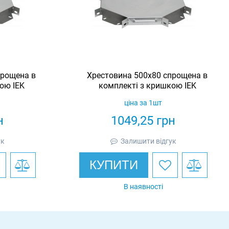
прощена в
Хрестовина 500х80 спрощена в
ою IEK
комплекті з кришкою IEK
ціна за 1шт
н
1049,25
грн
ук
Залишити відгук
КУПИТИ
В наявності