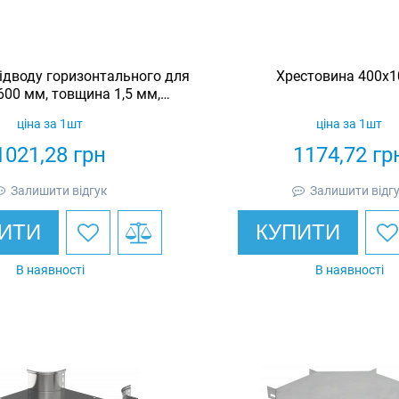
ідводу горизонтального для
Хрестовина 400х1
600 мм, товщина 1,5 мм,
чеоцинкована, Eurotray
ціна за 1шт
ціна за 1шт
1021,28
грн
1174,72
гр
Залишити відгук
Залишити відг
ИТИ
КУПИТИ
В наявності
В наявності