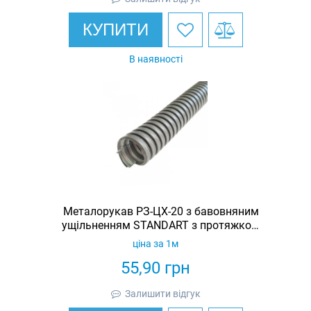
КУПИТИ
В наявності
Металорукав РЗ-ЦХ-20 з бавовняним
ущільненням STANDART з протяжкою
(бухта 50м)
ціна за 1м
55,90
грн
Залишити відгук