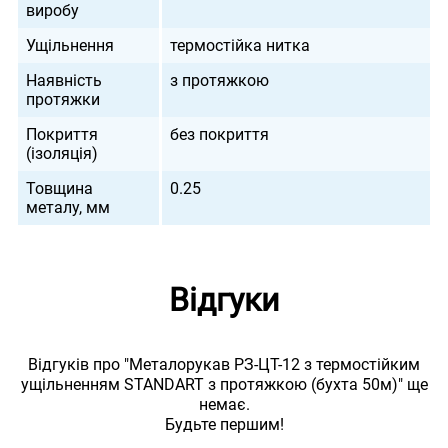
виробу
Ущільнення
термостійка нитка
Наявність
з протяжкою
протяжки
Покриття
без покриття
(ізоляція)
Товщина
0.25
металу, мм
Відгуки
Відгуків про "Металорукав РЗ-ЦТ-12 з термостійким
ущільненням STANDART з протяжкою (бухта 50м)" ще
немає.
Будьте першим!