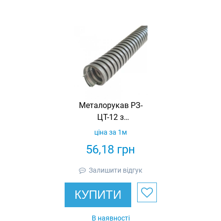
Металорукав РЗ-
ЦТ-12 з
термостійким
ціна за 1м
ущільненням
56,18
грн
STANDART з
протяжкою (бухта
Залишити відгук
50м)
КУПИТИ
В наявності