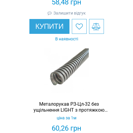
58,48
грн
Залишити відгук
КУПИТИ
В наявності
Металорукав РЗ-Цл-32 без
ущільнення LIGHT з протяжкою
(бухта 25м)
ціна за 1м
60,26
грн