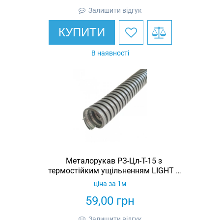
Залишити відгук
КУПИТИ
В наявності
Металорукав РЗ-Цл-Т-15 з
термостійким ущільненням LIGHT з
протяжкою (бухта 50м)
ціна за 1м
59,00
грн
Залишити відгук