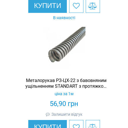
КУПИТИ
В наявності
Металорукав РЗ-ЦХ-22 з бавовняним
ущільненням STANDART з протяжкою
(бухта 50м)
ціна за 1м
56,90
грн
Залишити відгук
КУПИТИ