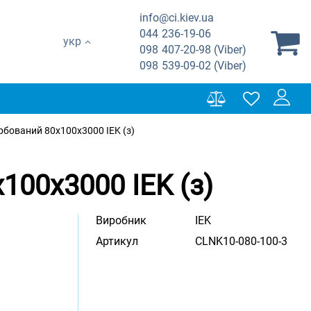
info@ci.kiev.ua
044
236-19-06
укр
098
407-20-98 (Viber)
098
539-09-02 (Viber)
бований 80х100х3000 IEK (з)
00х3000 IEK (з)
Виробник
IEK
Артикул
CLNK10-080-100-3