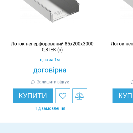
Лоток неперфорований 85х200х3000
Лоток не
0,8 IEK (з)
ціна за 1м
договірна
Залишити відгук
КУПИТИ
КУП
Під замовлення