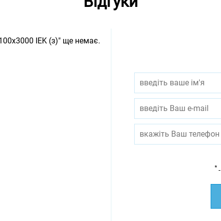
Відгуки
00х3000 IEK (з)" ще немає.
*
-