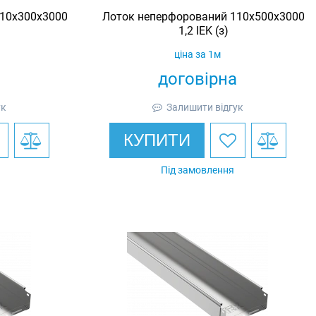
10х300х3000
Лоток неперфорований 110х500х3000
1,2 IEK (з)
ціна за 1м
договірна
ук
Залишити відгук
КУПИТИ
Під замовлення