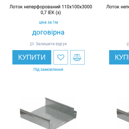
Лоток неперфорований 110х100х3000
Лоток неп
0,7 IEK (з)
ціна за 1м
договірна
Залишити відгук
КУПИТИ
КУП
Під замовлення