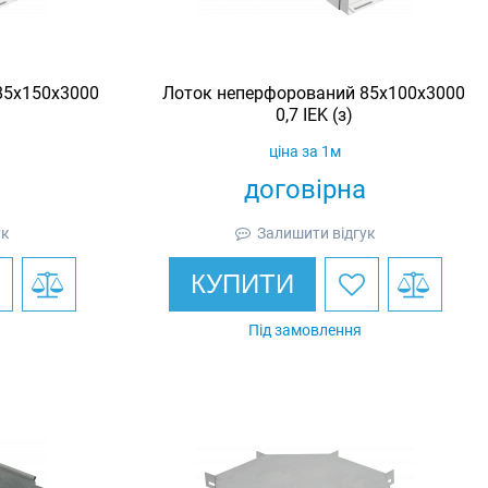
85x150х3000
Лоток неперфорований 85х100х3000
0,7 IEK (з)
ціна за 1м
договірна
ук
Залишити відгук
КУПИТИ
Під замовлення