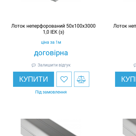
Лоток неперфорований 50х100х3000
Лоток не
1,0 IEK (з)
ціна за 1м
договірна
Залишити відгук
КУПИТИ
КУП
Під замовлення