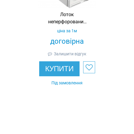
Лоток
неперфорований
85х200х3000 0,8
ціна за 1м
IEK (з)
договірна
Залишити відгук
КУПИТИ
Під замовлення