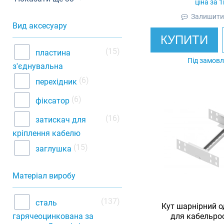
ціна за 
Залишити 
Вид аксесуару
КУПИТИ
(15)
пластина
Під замов
з'єднувальна
(6)
перехідник
(6)
фіксатор
(16)
затискач для
кріплення кабелю
(15)
заглушка
Матеріал виробу
(137)
сталь
Кут шарнірний о
гарячеоцинкована за
для кабельрос