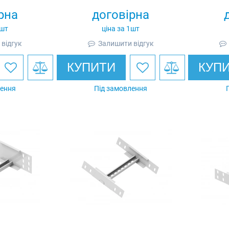
й, Ardic
оцинкований, Ardic
оц
рна
договірна
1шт
ціна за 1шт
відгук
Залишити відгук
КУПИТИ
КУП
лення
Під замовлення