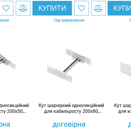
КУПИТИ
КУП
лення
Під замовлення
дносекційний
Кут шарнірний односекційний
Кут шар
ту 200х50,
для кабельросту 200х80,
для к
й, Ardic
оцинкований, Ardic
оц
рна
договірна