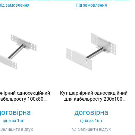
Під замовлення
Під замовлення
нірний односекційний
Кут шарнірний односекційний
кабельросту 100х80,
для кабельросту 200х100,
инкований, Ardic
оцинкований, Ardic
договірна
договірна
ціна за 1шт
ціна за 1шт
Залишити відгук
Залишити відгук