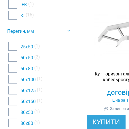
(1)
IEK
(16)
KI
Перетин, мм
(1)
25х50
(2)
50х50
(1)
50х80
Кут горизонтал
(1)
50х100
кабельросту
оцинковани
(1)
50х125
догові
(1)
ціна за 
50х150
Залишити 
(1)
80х50
КУПИТИ
(1)
80х80