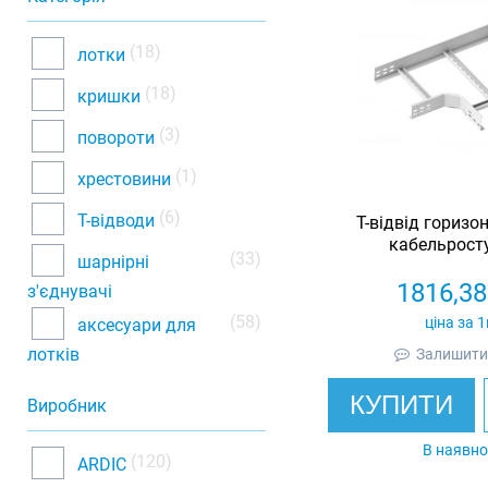
(18)
лотки
(18)
кришки
(3)
повороти
(1)
хрестовини
(6)
Т-відводи
Т-відвід горизо
кабельросту
(33)
шарнірні
оцинковани
1816,38
з'єднувачі
(58)
ціна за 
аксесуари для
лотків
Залишити 
КУПИТИ
Виробник
В наявно
(120)
ARDIC