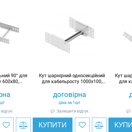
ьний 90° для
Кут шарнірний односекційний
Кут шар
 600х80,
для кабельросту 1000х100,
для к
й, Ardic
оцинкований, Ardic
оц
рна
договірна
1шт
ціна за 1шт
відгук
Залишити відгук
КУПИТИ
КУП