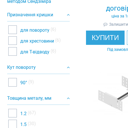
методом Сендзіміра
оцинковани
догові
Призначення кришки
ціна за 
Залишити 
(6)
для повороту
КУПИТИ
(6)
для хрестовини
Під замов
(6)
для Т-відводу
Кут повороту
(9)
90°
Товщина металу, мм
(67)
1.2
(30)
1.5