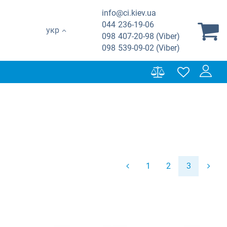
info@ci.kiev.ua
044
236-19-06
укр
098
407-20-98 (Viber)
098
539-09-02 (Viber)
1
2
3