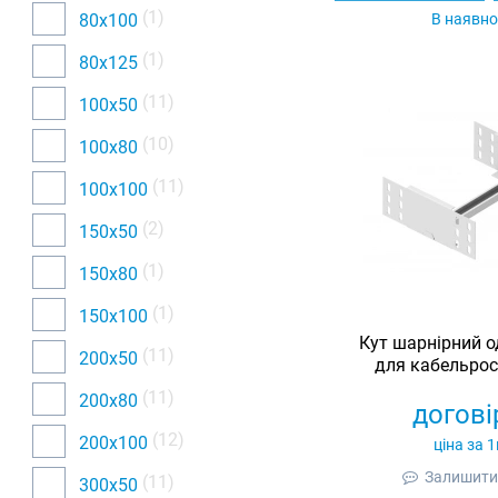
(1)
80х100
В наявно
(1)
80х125
(11)
100х50
(10)
100х80
(11)
100х100
(2)
150х50
(1)
150х80
(1)
150х100
Кут шарнірний о
(11)
200х50
для кабельрос
оцинковани
(11)
200х80
догові
(12)
200х100
ціна за 
Залишити 
(11)
300х50