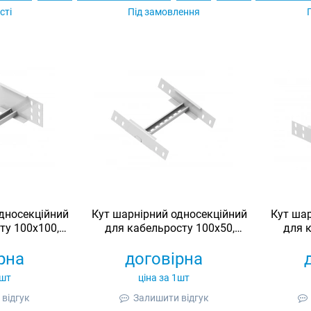
сті
Під замовлення
дносекційний
Кут шарнірний односекційний
Кут шар
ту 100х100,
для кабельросту 100х50,
для 
й, Ardic
оцинкований, Ardic
оц
рна
договірна
1шт
ціна за 1шт
відгук
Залишити відгук