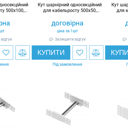
дносекційний
Кут шарнірний односекційний
Кут шар
ту 500х100,
для кабельросту 500х50,
для 
й, Ardic
оцинкований, Ardic
оц
рна
договірна
1шт
ціна за 1шт
відгук
Залишити відгук
КУПИТИ
КУП
лення
Під замовлення