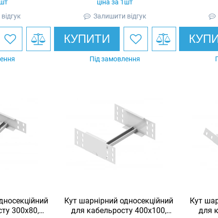
1шт
ціна за 1шт
відгук
Залишити відгук
КУПИТИ
КУП
лення
Під замовлення
дносекційний
Кут шарнірний односекційний
Кут шар
ту 300х80,
для кабельросту 400х100,
для 