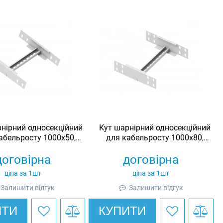
нірний односекційний
Кут шарнірний односекційний
абельросту 1000х50,
для кабельросту 1000х80,
инкований, Ardic
оцинкований, Ardic
договірна
договірна
ціна за 1шт
ціна за 1шт
Залишити відгук
Залишити відгук
ИТИ
КУПИТИ