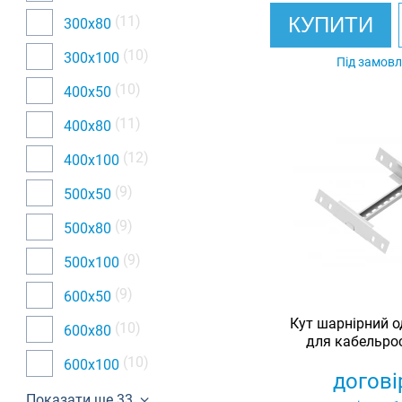
(11)
КУПИТИ
300х80
(10)
300х100
Під замов
(10)
400х50
(11)
400х80
(12)
400х100
(9)
500х50
(9)
500х80
(9)
500х100
(9)
600х50
Кут шарнірний о
(10)
600х80
для кабельрос
оцинковани
(10)
600х100
догові
Показати ще 33