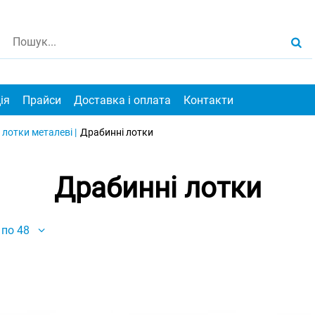
ія
Прайси
Доставка і оплата
Контакти
 лотки металеві |
Драбинні лотки
Драбинні лотки
по 48