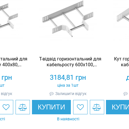
нтальний для
Т-відвід горизонтальний для
Кут го
 400х80,
кабельросту 600х100,
каб
й, Ardic
оцинкований, Ardic
оц
грн
3184,81
грн
1шт
ціна за 1шт
відгук
Залишити відгук
КУПИТИ
КУП
сті
В наявності