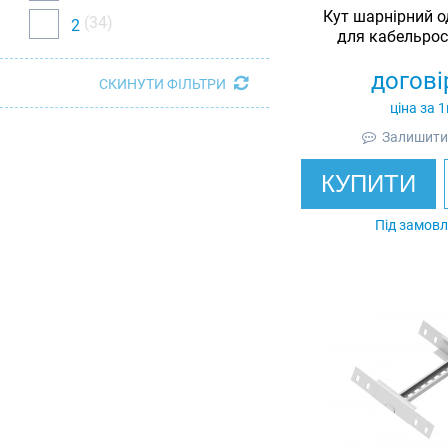
Кут шарнірний о
(34)
2
для кабельрос
оцинковани
догові
СКИНУТИ ФІЛЬТРИ
ціна за 
Залишити 
КУПИТИ
Під замов