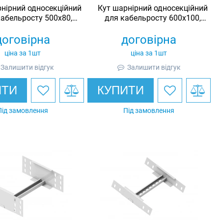
нірний односекційний
Кут шарнірний односекційний
кабельросту 500х80,
для кабельросту 600х100,
инкований, Ardic
оцинкований, Ardic
договірна
договірна
ціна за 1шт
ціна за 1шт
Залишити відгук
Залишити відгук
ИТИ
КУПИТИ
Під замовлення
Під замовлення