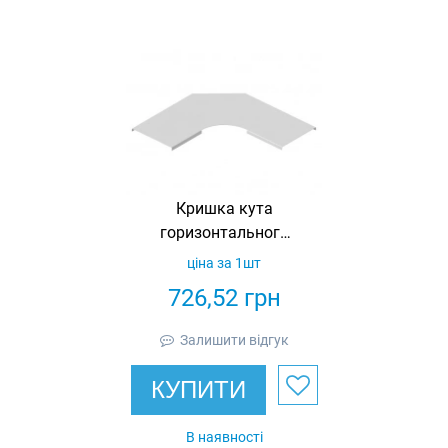
Кришка кута
горизонтального
90° для
ціна за 1шт
кабельросту 200,
726,52
грн
оцинкована, Ardic
Залишити відгук
КУПИТИ
В наявності