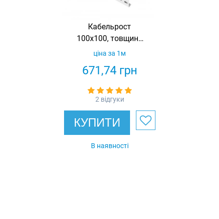
Кабельрост
100х100, товщина
1.5 мм,
ціна за 1м
оцинкований,
671,74
грн
Ardic
2 відгуки
КУПИТИ
В наявності