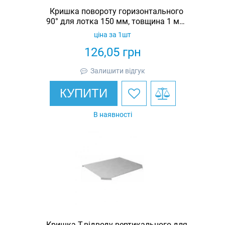
Кришка повороту горизонтального
90° для лотка 150 мм, товщина 1 мм,
гарячеоцинкована, Eurotray
ціна за 1шт
126,05
грн
Залишити відгук
КУПИТИ
В наявності
Кришка Т-відводу вертикального для