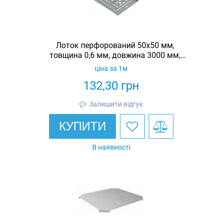
Лоток перфорований 50х50 мм,
товщина 0,6 мм, довжина 3000 мм,
гарячеоцинкований, Eurotray
ціна за 1м
132,30
грн
Залишити відгук
КУПИТИ
В наявності