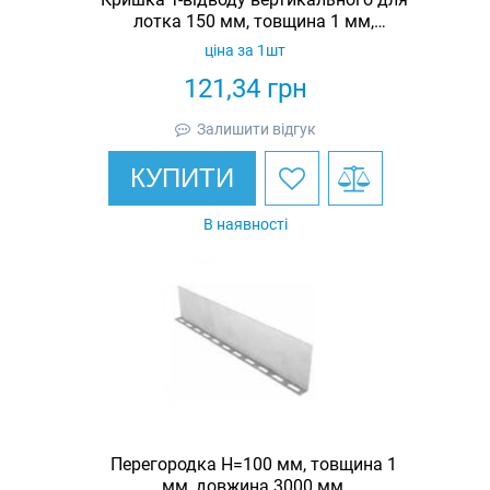
лотка 150 мм, товщина 1 мм,
гарячеоцинкована, Eurotray
ціна за 1шт
121,34
грн
Залишити відгук
КУПИТИ
В наявності
Перегородка Н=100 мм, товщина 1
мм, довжина 3000 мм,