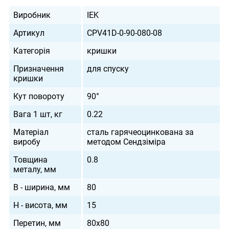
Виробник
IEK
Артикул
CPV41D-0-90-080-08
Категорія
кришки
Призначення
для спуску
кришки
Кут повороту
90°
Вага 1 шт, кг
0.22
Матеріал
сталь гарячеоцинкована за
виробу
методом Сендзіміра
Товщина
0.8
металу, мм
B - ширина, мм
80
H - висота, мм
15
Перетин, мм
80х80