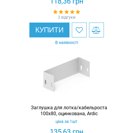
118,36
грн
2 відгуки
КУПИТИ
В наявності
Заглушка для лотка/кабельроста
100х80, оцинкована, Ardic
ціна за 1шт
135,63
грн