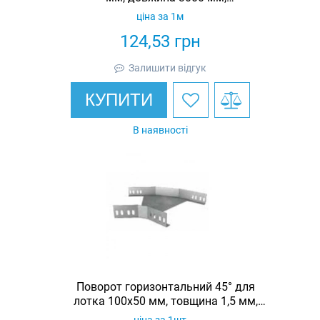
гарячеоцинкована, Eurotray
ціна за 1м
124,53
грн
Залишити відгук
КУПИТИ
В наявності
Поворот горизонтальний 45° для
лотка 100х50 мм, товщина 1,5 мм,
гарячеоцинкований, Eurotray
ціна за 1шт