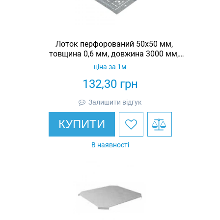
Лоток перфорований 50х50 мм,
товщина 0,6 мм, довжина 3000 мм,
гарячеоцинкований, Eurotray
ціна за 1м
132,30
грн
Залишити відгук
КУПИТИ
В наявності