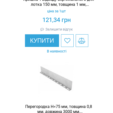
лотка 150 мм, товщина 1 мм,
гарячеоцинкована, Eurotray
ціна за 1шт
121,34
грн
Залишити відгук
КУПИТИ
В наявності
Перегородка Н=75 мм, товщина 0,8
мм, довжина 3000 мм,