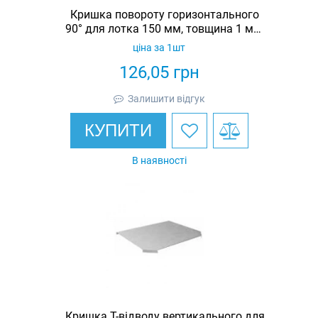
Кришка повороту горизонтального
90° для лотка 150 мм, товщина 1 мм,
гарячеоцинкована, Eurotray
ціна за 1шт
126,05
грн
Залишити відгук
КУПИТИ
В наявності
Кришка Т-відводу вертикального для