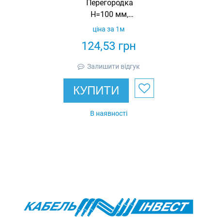
Перегородка
Н=100 мм,
товщина 1 мм,
ціна за 1м
довжина 3000 мм,
124,53
грн
гарячеоцинкована,
Eurotray
Залишити відгук
КУПИТИ
В наявності