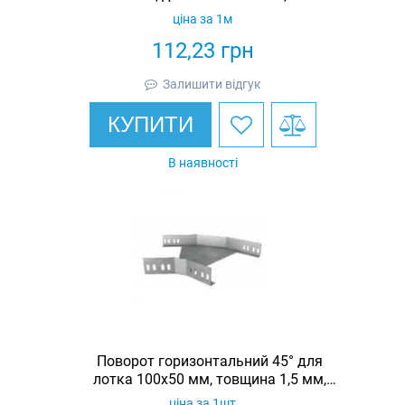
гарячеоцинкована, Eurotray
ціна за 1м
112,23
грн
Залишити відгук
КУПИТИ
В наявності
Поворот горизонтальний 45° для
лотка 100х50 мм, товщина 1,5 мм,
гарячеоцинкований, Eurotray
ціна за 1шт