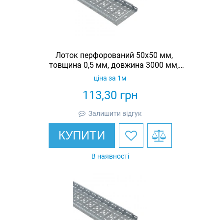
Лоток перфорований 50х50 мм,
товщина 0,5 мм, довжина 3000 мм,
гарячеоцинкований, Eurotray
ціна за 1м
113,30
грн
Залишити відгук
КУПИТИ
В наявності