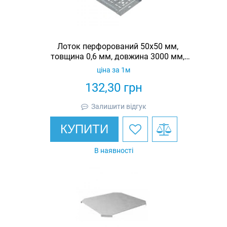
Лоток перфорований 50х50 мм,
товщина 0,6 мм, довжина 3000 мм,
гарячеоцинкований, Eurotray
ціна за 1м
132,30
грн
Залишити відгук
КУПИТИ
В наявності