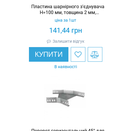
Пластина шарнірного з'єднувача
Н=100 мм, товщина 2 мм,
гарячеоцинкована, Eurotray
ціна за 1шт
(комплект 2 шт)
141,44
грн
Залишити відгук
КУПИТИ
В наявності
Поворот горизонтальний 45° для