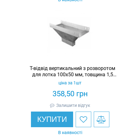
Т-відвід вертикальний з розворотом
для лотка 100х50 мм, товщина 1,5
мм, гарячеоцинкований, Eurotray
ціна за 1шт
358,50
грн
Залишити відгук
КУПИТИ
В наявності