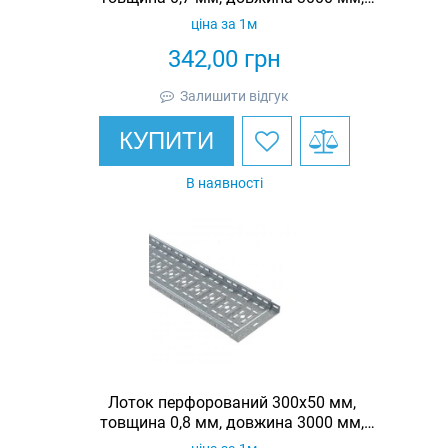
гарячеоцинкований, Eurotray
ціна за 1м
342,00
грн
Залишити відгук
КУПИТИ
В наявності
Лоток перфорований 300х50 мм,
товщина 0,8 мм, довжина 3000 мм,
гарячеоцинкований, Eurotray