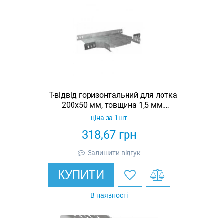
Т-відвід горизонтальний для лотка
200х50 мм, товщина 1,5 мм,
гарячеоцинкований, Eurotray
ціна за 1шт
318,67
грн
Залишити відгук
КУПИТИ
В наявності