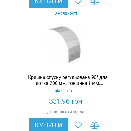
КУПИТИ
В наявності
Кришка спуску регульована 90° для
лотка 200 мм, товщина 1 мм,
гарячеоцинкована, Eurotray
ціна за 1шт
331,96
грн
Залишити відгук
КУПИТИ